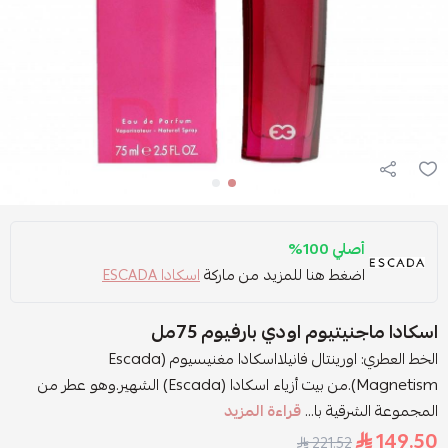
أصلي 100%
اضغط هنا للمزيد من ماركة
اسكادا ESCADA
اسكادا ماجنيتيوم اودي بارفيوم 75مل
الخط العطري: اورينتال فانيلااسكادا مغنيسيوم (Escada
Magnetism).من بيت أزياء اسكادا (Escada) الشهير.وهو عطر من
المجموعة الشرقية با...
قراءة المزيد
149.50
221.52