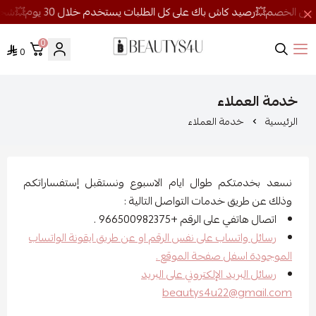
0
0
روائح الجمال
خدمة العملاء
الرئيسية
خدمة العملاء
نسعد بخدمتكم طوال ايام الاسبوع ونستقبل إستفساراتكم
وذلك عن طريق خدمات التواصل التالية :
اتصال هاتفي على الرقم +966500982375 .
رسائل واتساب على نفس الرقم او عن طريق ايقونة الواتساب
الموجودة اسفل صفحة الموقع .
رسائل البريد الإلكتروني على البريد
beautys4u22@gmail.com