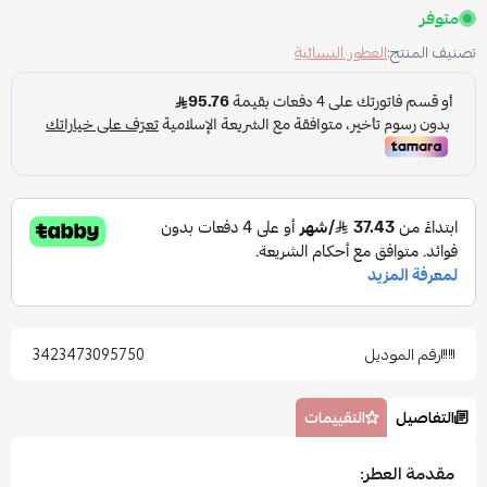
متوفر
تصنيف المنتج:
العطور النسائية
رقم الموديل
3423473095750
التفاصيل
التقييمات
مقدمة العطر: