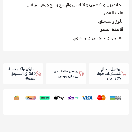
الماندرين والكمثرى والأناناس والإيلنغ يلانغ وزهر البرتقال.
قلب العطر:
اللوز والفستق.
قاعدة العطر:
الفانيليا والسوسن والباتشولي.
توصيل مجاني
شاركن ولكم نسبة
يوصل طلبك من
للمشتريات فوق
10% في التسويق
يوم الى يومين
399 ريال
بعمولة