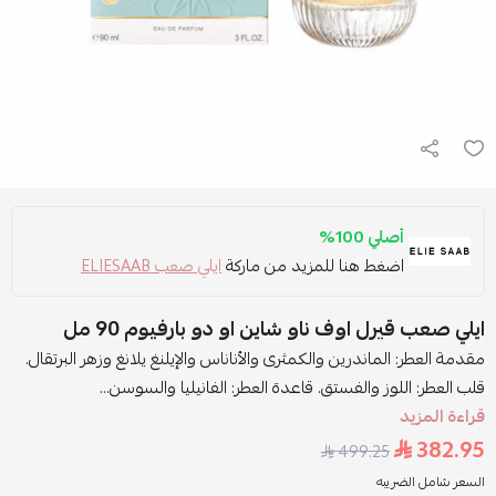
أصلي 100%
اضغط هنا للمزيد من ماركة
ايلي صعب ELIESAAB
ايلي صعب قيرل اوف ناو شاين او دو بارفيوم 90 مل
مقدمة العطر: الماندرين والكمثرى والأناناس والإيلنغ يلانغ وزهر البرتقال.
قلب العطر: اللوز والفستق. قاعدة العطر: الفانيليا والسوسن...
قراءة المزيد
382.95
499.25
السعر شامل الضريبه