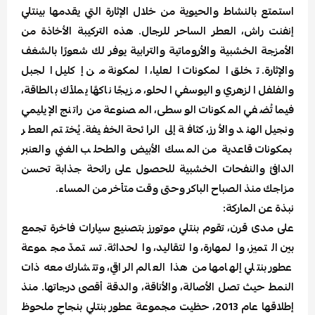
استمتع بالنشاط والحيوية من خلال الإثارة التي يقدمها بينتلي
إنفنت راش، العطر الساحر للرجال. هذه التركيبة الأخاذة من
الأمزجة الخشبية والأروماتية والترابية يوفر لك شعورًا بالشغف
والإثارة. تخلق المكونات العليا، المكونة من إكليل الجبل
والفلفل الزهري واليوسفي الحلو، مزيجًا ناكهًا يملأك بالطاقة،
فيما تُضفي المكونات الوسطى، المصنوعة من راتنج الإيليمي
ونجيل الهند والأرز، كثافة إلى الرائحة الخفيفة. يُختتم العطر
بمكونات قاعدية من المسك الأبيض والطحلب الغني والعنبر
الدافئ والنفحات الخشبية للحصول على رائحة جذابة تحسن
مزاجك منذ الصباح الباكر وحتى وقت متأخر من المساء.
نبذة عن الماركة:
على مدى قرن، تقوم بنتلي موتورز بتصنيع سيارات فاخرة تجمع
بين التميز، والمهارة، والتقاليد، والحداثة. تستمدّ مجموعة
عطور بنتلي إلهامها من هذا العالم الراقي، وتتشارك معه ذات
النمط حيث تصل الأصالة، والأناقة، والدقة أقصى درجاتها. منذ
إطلاقها عام 2013، حظيت مجموعة عطور بنتلي بنجاحٍ ملحوظ