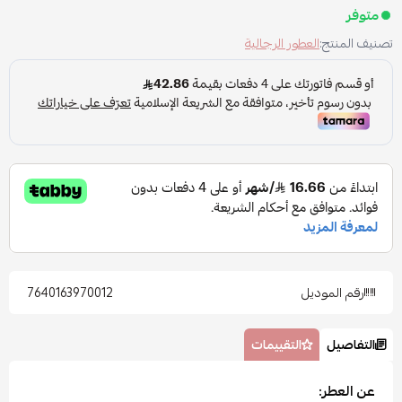
متوفر
تصنيف المنتج:
العطور الرجالية
رقم الموديل
7640163970012
التفاصيل
التقييمات
عن العطر: