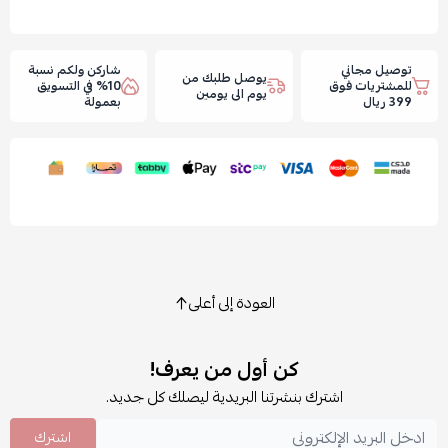
توصيل مجاني
شاركن ولكم نسبة
يوصل طلبك من
للمشتريات فوق
10% في التسويق
يوم الى يومين
399 ريال
بعمولة
العودة إلى أعلى
كن أول من يعرف!
اشترك بنشرتنا البريدية ليصلك كل جديد.
اشترك