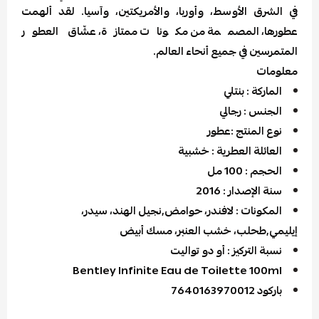
في الشرق الأوسط، وأوربا، والأمريكتين، وآسيا. لقد ألهمت
عطورها، المصممة من مكونات ممتازة، عشّاق العطور
المتمرسين في جميع أنحاء العالم.
معلومات
الماركة : بنتلي
الجنس : رجالي
نوع المنتج :عطور
العائلة العطرية : خشبية
الحجم : 100 مل
سنة الإصدار : 2016
المكونات : لافندر، حوامض,نجيل الهند، سيدر،
إيليمي,طحلب، خشب العنبر، مسك أبيض
نسبة التركيز : أو دو تواليت
Bentley Infinite Eau de Toilette 100ml
باركود 7640163970012