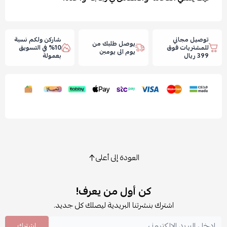
توصيل مجاني
شاركن ولكم نسبة
يوصل طلبك من
للمشتريات فوق
10% في التسويق
يوم الى يومين
399 ريال
بعمولة
العودة إلى أعلى
كن أول من يعرف!
اشترك بنشرتنا البريدية ليصلك كل جديد.
اشترك