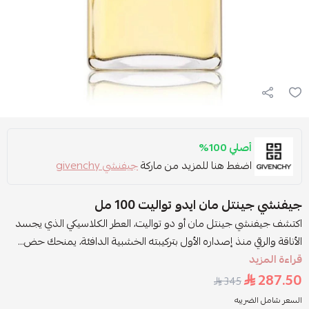
أصلي 100%
اضغط هنا للمزيد من ماركة
جيفنشي givenchy
جيفنشي جينتل مان ايدو تواليت 100 مل
اكتشف جيفنشي جينتل مان أو دو تواليت، العطر الكلاسيكي الذي يجسد
الأناقة والرقي منذ إصداره الأول بتركيبته الخشبية الدافئة، يمنحك حض...
قراءة المزيد
287.50
345
السعر شامل الضريبه