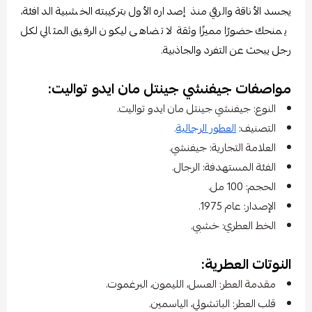
يجسد الأناقة والرقي منذ إصداره الأول بتركيبته الخشبية الدافئة،
يمنحك حضورًا مميزًا وثقة لا تضاهى ليكون الرفيق المثالي لكل
رجل يبحث عن التفرد والجاذبية.
مواصفات جيفنشي جينتل مان ايدو تواليت:
النوع: جيفنشي جينتل مان ايدو تواليت.
التصنيف:
العطور الرجالية
.
العلامة التجارية: جيفنشي.
الفئة المستهدفة: الرجال.
الحجم: 100 مل.
الإصدار: عام 1975.
الخط العطري: خشبي.
النوتات العطرية:
مقدمة العطر: العسل، الليمون، البرغموت.
قلب العطر: الباتشولي، الياسمين.