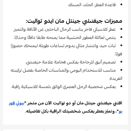
قاعدة العطر: الجلد، المسك.
مميزات جيفنشي جينتل مان ايدو تواليت:
عطر كلاسيكي فاخر يناسب الرجال الباحثين عن الأناقة والتميز.
ينتمي لعائلة العطور الخشبية مما يمنحه طابعًا دافئًا وجذابًا.
ثبات جيد وانتشار مثالي يدوم لساعات طويلة ليمنحك حضورًا
قويًا.
تصميم أنيق للزجاجة يعكس فخامة علامة جيفنشي.
مناسب للاستخدام اليومي والمناسبات الخاصة بفضل تركيبته
الفريدة.
يعكس شخصية الرجل العصري الواثق بلمسة كلاسيكية راقية.
اقتني جيفنشي جينتل مان أو دو تواليت الآن من متجر "
بيوتي فور
يو
"، وتميّز بعطر يعكس شخصيتك الراقية بكل تفاصيله.