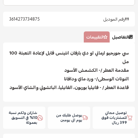
رقم الموديل
3614273734875
التفاصيل
التقييمات
سي جورجيو ارماني او دي بارفان انتينس قابل لإعادة التعبئة 100
مل
مقدمة العطر /- الكشمش الأسود
النوتات الوسطى/- ورد ماي ودافانا
قاعدة العطر / - فانيليا بوربون، الفانيليا، الباتشولي والشاي الأسود
توصيل مجاني
شاركن ولكم نسبة
يوصل طلبك من
للمشتريات فوق
10% في التسويق
يوم الى يومين
399 ريال
بعمولة