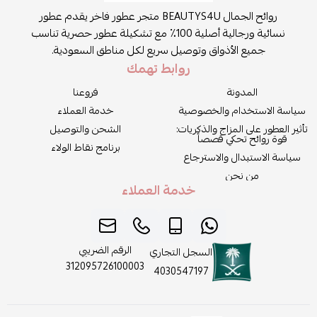
روائح الجمال BEAUTYS4U متجر عطور فاخر يقدم عطور
نسائية ورجالية أصلية 100٪ مع تشكيلة عطور حصرية تناسب
جميع الأذواق وتوصيل سريع لكل مناطق السعودية.
روابط تهمك
المدونة
فروعنا
سياسة الاستخدام والخصوصية
خدمة العملاء
تأثير العطور على المزاج والذكريات:
الشحن والتوصيل
قوة روائح تحكي قصصاً
برنامج نقاط الولاء
سياسة الاستبدال والاسترجاع
من نحن
خدمة العملاء
الرقم الضريبي
السجل التجاري
312095726100003
4030547197