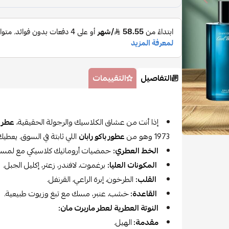
التفاصيل
التقييمات
إذا أنت من عشاق الكلاسيك والرجولة الحقيقية،
عطر ب
1973 وهو من
عطور باكو رابان
اللي ثابتة في السوق. يعطي
الخط العطري:
حمضيات أروماتيك كلاسيكي مع لمسة ا
المكونات العليا:
برغموت، لافندر، زعتر، إكليل الجبل.
القلب:
الطرخون، إبرة الراعي، القرنفل.
القاعدة:
خشب، عنبر، مسك مع تبغ وزيوت طبيعية.
النوتة العطرية لعطر ماربرت مان:
مقدمة:
الهيل.