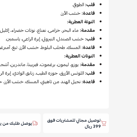
قلب:
الطوفي.
قاعدة:
خشب الأرز.
النوتة العطرية:
مقدمة:
ماء البحر، خزامى، نعناع، نوتات خضراء، إكليل ا
قلب:
خشب الصندل، النيرولي، إبرة الراعي، ياسمين.
قاعدة:
المسك، طحلب البلوط، خشب الأرز، تبغ، آمبرغ
النوتات العطرية:
مقدمة:
يوزو، ليمون، برغموت، فيربينا، ماندرين، أشجار
قلب:
اللوتس الأزرق، جوزه الطيب، زنابق الوادي، إبرة الر
قاعدة:
نجيل الهند من تاهيتي، المسك، خشب الأرز، خش
توصيل مجاني للمشتريات فوق
يوصل طلبك من يوم
399 ريال