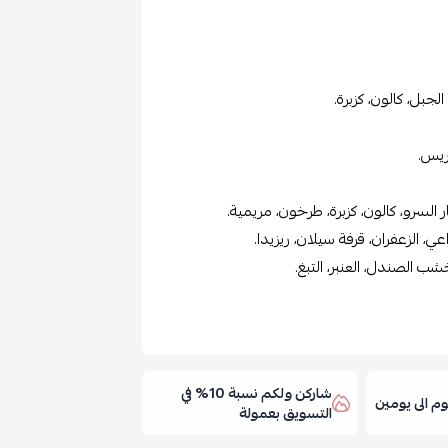
لجبل، كالون، كزبرة.
ريس.
 السرو، كالون، كزبرة، طرخون، مريمية.
اعي، الزعفران، قرفة سيلان، ريزيدا.
ب الصندل، العنبر، التبغ.
شاركن ولكم نسبة 10% في
 الى يومين
التسويق بعمولة