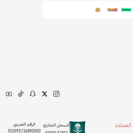
لعملاء
الرقم الضريبي
السجل التجاري
312095726100003
4030547197