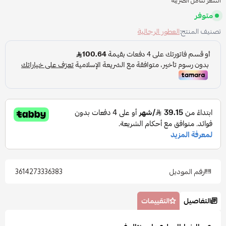
السعر شامل الضريبه
متوفر
تصنيف المنتج:
العطور الرجالية
رقم الموديل
3614273336383
التفاصيل
التقييمات