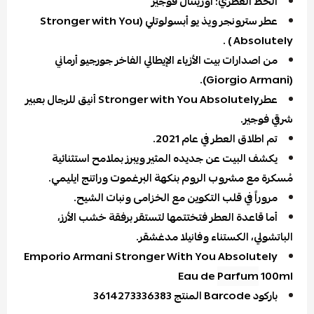
الخط العطري: اورينتال فوجير
عطر سترونجر ويذ يو أبسولوتلي (Stronger with You
Absolutely ) .
من اصدارات بيت الأزياء الإيطالي الفاخر جورجيو أرماني
(Giorgio Armani).
عطرStronger with You Absolutely أنيق للرجال بعبير
شرقي فوجير.
تم اطلاق العطر في عام 2021.
يكشف البيت عن جديده المثير ويبرز بملامح استثنائية
مُسكرة مع مشروب الروم بنكهة البرغموت وراتنج ايليمي.
مروراً في قلب التكوين مع الخزامى ونبات الشيح.
أما قاعدة العطر فتختتمها لتستقر برفقة خشب الأرز،
الباتشولي، الكستناء وفانيلا مدغشقر.
Emporio Armani Stronger With You Absolutely
Eau de
Parfum
100ml
باركود Barcode المنتج 3614273336383