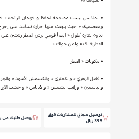
• نصيحة ««
• الملابس ليست مصممه لحفظ و فوحان الرائحة « قوم
ومعصميك « حيث ينبعث منها حرارة تساعد على إخراج 
تدوم لفترة أطول « ايضاً قومي برش العطر رشتين على
العطرية لك « ولمن حولك «
• مكونات « العطر
• فلفل الزهري « والكمثرى « والكشمش الأسود « والجريب
والياسمين « ورقيب الشمس « والأناناس « و خشب الأرز وا
توصيل مجاني للمشتريات فوق
يوصل طلبك من يوم
399 ريال