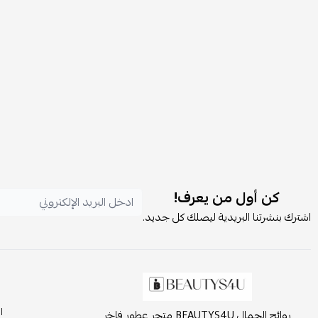
كن أول من يعرف!
اشترك بنشرتنا البريدية ليصلك كل جديد.
ا
روائح الجمال BEAUTYS4U متجر عطور فاخر