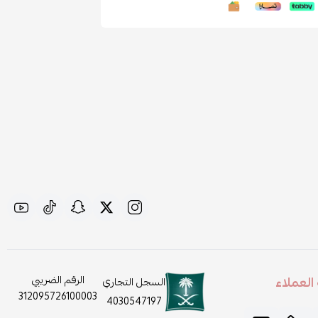
لعملاء
الرقم الضريبي
السجل التجاري
312095726100003
4030547197