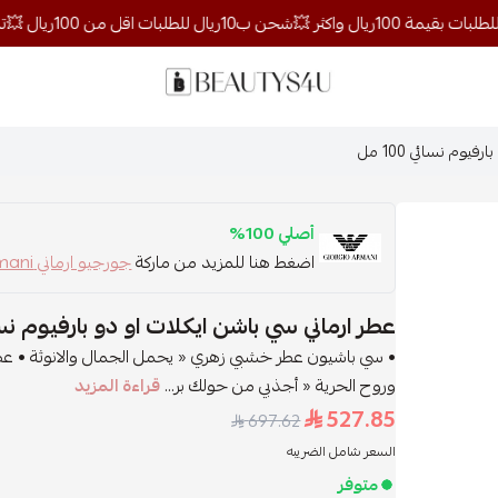
روائح الجمال
وم نسائي 100 مل
أصلي 100%
اضغط هنا للمزيد من ماركة
جورجيو ارماني emporioarmani
عطر ارماني سي باشن ايكلات او دو بارفيوم نسائي 00
• سي باشيون عطر خشبي زهري « يحمل الجمال والانوثة • عط
وروح الحرية « أجذبي من حولك بر...
قراءة المزيد
527.85
697.62
السعر شامل الضريبه
متوفر