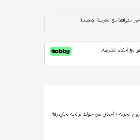
وح الحرية « أجذبي من حولك برائحه تحكي رقة