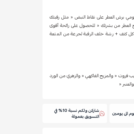
ي برش العطر على نقاط النبض « مثل رقبتك
العطر من بشرتك « للحصول على رائحة أقوى
 كل كتف + رشة خلف الرقبة لجرعة من المتعة
 فروت « والمزيج الفاكهي « والزهري من الورد
لعنبر «
شاركن ولكم نسبة 10% في
 الى يومين
التسويق بعمولة