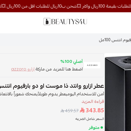
روائح الجمال
م انتنس 100مل
أصلي 100%
اضغط هنا للمزيد من ماركة
ازارو azzoro
عطر ازارو وانتد ذا موست او دو بارفيوم انتنس 100
آمن للاستخدام اليوميعطر يدوم طويلاًيمنحك شعوراً بالانتعاش 
قراءة المزيد
343.85
459.57
السعر شامل الضريبه
متوفر