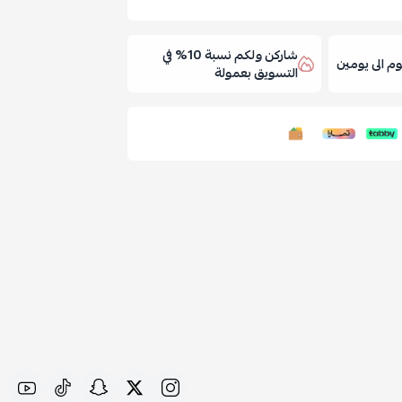
شاركن ولكم نسبة 10% في
 الى يومين
التسويق بعمولة