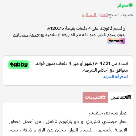
متوفر
تصنيف المنتج:
العطور النسائية
التفاصيل
التقييمات
عطر لانتيردي جيفنشي
عطر جيفنشي لانتيردي او دو بارفيوم 80مل ، من أجمل العطور
الانثوية وأنجحها ، للنساء اللواتي يبحثن عن الرقي والأناقة ، يتميز