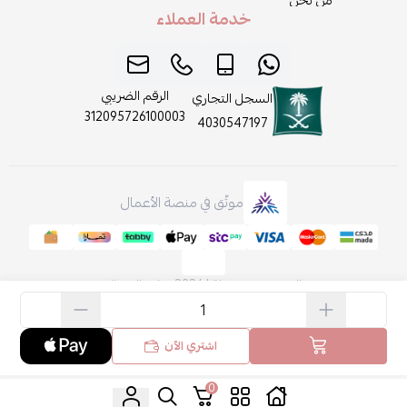
من نحن
خدمة العملاء
الرقم الضريبي
السجل التجاري
312095726100003
4030547197
موثّق في منصة الأعمال
الحقوق محفوظة | 2026
روائح الجمال
اشتري الآن
0