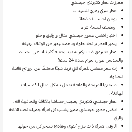
مميزات عطر لانتيردي جيفنشي
عطر شرقي زهري للسيدات
يؤمن احساسآ مذهلآ
ويضيف لمسة اغراء
اختيار افضل عطور جيفنشي مثالي و رقيق وحلو.
يتميز العطر برائحة حلوة وناعمة ليعبر عن انوثتك الرقيقة .
عطر لانتيردي ذات تركيز شديد يجعله أكثر ثباتا على الجسم
والملابس طوال اليوم لمدة 24 ساعة .
إنه عطر مفضل للمرأة التي تريد شيئًا مختلفًا عن الروائح فائقة
الحلاوة.
طبيعتها المريحة والدافئة تعمل بشكل مثالي للأمسيات
الهادئة .
عطر جيفنشي لانتيردي يضيف إحساسًا بالأناقة والجاذبية لك .
افضل عطور جيفنشي مميز يناسب كل امرأة جميلة تحب الاناقة
والرقي.
البرفان لامرأة ذات مزاج أنثوي وهادئ تسحر كل من حولها