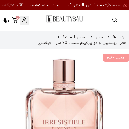
0
0
روائح الجمال
الرئيسية
عطور
العطور النسائية
عطر ايريستبيل او دو بيرفيوم للنساء 80 مل - جيفنشي
خصم 27%