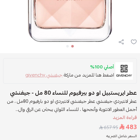
أصلي 100%
اضغط هنا للمزيد من ماركة
جيفنشي givenchy
عطر ايريستبيل او دو بيرفيوم للنساء 80 مل - جيفنشي
عطر لانتيردي جيفنشي عطر جيفنشي لانتيردي او دو بارفيوم 80مل ، من
أجمل العطور الانثوية وأنجحها ، للنساء اللواتي يبحثن عن الرقي وال...
قراءة المزيد
483
657.95
السعر شامل الضريبه