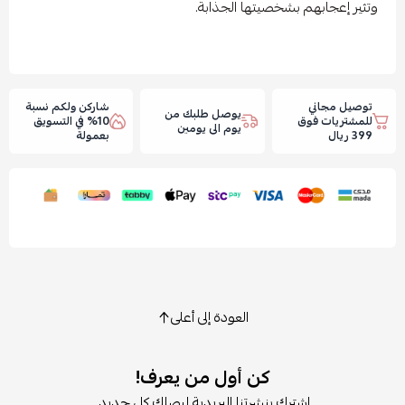
وتثير إعجابهم بشخصيتها الجذابة.
توصيل مجاني
شاركن ولكم نسبة
يوصل طلبك من
للمشتريات فوق
10% في التسويق
يوم الى يومين
399 ريال
بعمولة
العودة إلى أعلى
كن أول من يعرف!
اشترك بنشرتنا البريدية ليصلك كل جديد.