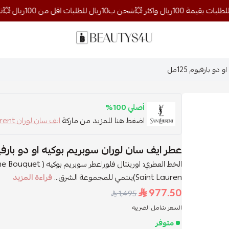
روائح الجمال
و بارفيوم 125مل
أصلي 100%
اضغط هنا للمزيد من ماركة
ايف سان لوران saintlaurent
عطر ايف سان لوران سوبريم بوكيه او دو بارفيوم 5
Saint Lauren)ينتمي للمجموعة الشرق...
قراءة المزيد
977.50
1,495
السعر شامل الضريبه
متوفر