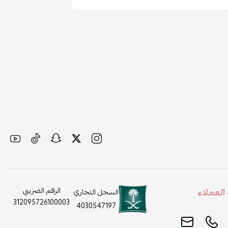
لعملاء
الرقم الضريبي
السجل التجاري
312095726100003
4030547197