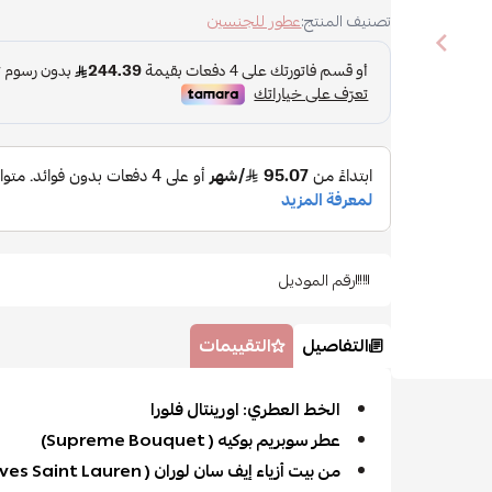
تصنيف المنتج:
عطور للجنسين
رقم الموديل
التفاصيل
التقييمات
الخط العطري: اورينتال فلورا
عطر سوبريم بوكيه ( Supreme Bouquet)
من بيت أزياء إيف سان لوران ( Yves Saint Lauren)