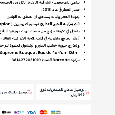
ينتمي للمجموعة الشرقية الزهرية لكل من الجنسين
صدر العطر في عام 2013.
جودة العطر وثباته يستحق أن تصفق له الأيادي .
قام بتركيبه الخبير العطري دومينيك روبيون ( Dominique Ropion) .
يدخل في تكوينه مزيج من مسك الروم ، وزهرة اليلنغ
أزهار المزيج منقوعة في قلب رائحة الفواكهة الفاتنة .
وتمتزج حيوية خشب العنبر والبتشول كدعوة للراحة
t Supreme Bouquet Eau de Parfum 125ml
باركود Barcode المنتج 3614272051010
توصيل مجاني للمشتريات فوق
يوصل طلبك من يوم
399 ريال