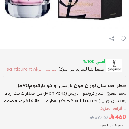
أصلي 100%
اضغط هنا للمزيد من ماركة
ايف سان لوران saintlaurent
عطر ايف سان لوران مون باريس او دو بارفيوم90مل
لخط العطري: شيبر فروتمون باريس (Mon Paris).من اصدارات بيت أزياء
إيف سان لوران (Yves Saint Laurent).العطر من العائلة القبرصية صمم
...
قراءة المزيد
460
697.62
السعر شامل الضريبه