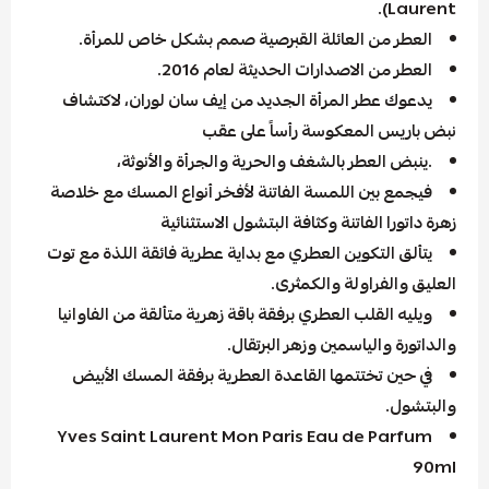
Laurent).
العطر من العائلة القبرصية صمم بشكل خاص للمرأة.
العطر من الاصدارات الحديثة لعام 2016.
يدعوك عطر المرأة الجديد من إيف سان لوران، لاكتشاف
نبض باريس المعكوسة رأساً على عقب
.ينبض العطر بالشغف والحرية والجرأة والأنوثة،
فيجمع بين اللمسة الفاتنة لأفخر أنواع المسك مع خلاصة
زهرة داتورا الفاتنة وكثافة البتشول الاستثنائية
يتألق التكوين العطري مع بداية عطرية فائقة اللذة مع توت
العليق والفراولة والكمثرى.
ويليه القلب العطري برفقة باقة زهرية متألقة من الفاوانيا
والداتورة والياسمين وزهر البرتقال.
في حين تختتمها القاعدة العطرية برفقة المسك الأبيض
والبتشول.
Yves Saint Laurent Mon Paris Eau de Parfum
90ml