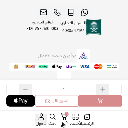
الرقم الضريبي
السجل التجاري
312095726100003
4030547197
موثّق في منصة الأعمال
الحقوق محفوظة | 2026
روائح الجمال
اشتري الآن
0
الرئيسية
الأقسام
0
بحث
دخول