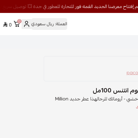
0
العملة:
ريال سعودي
0
انتنس 100مل
الخط العطري: وودي اروماتيكMillion Gold Rabanne عطر خشبي - أروماتك للرجالهذا عطر جديد Million
د