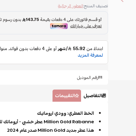
تصنيف المنتج:
العطور الرجالية
رقم الموديل
التفاصيل
التقييمات
الخط العطري: وودي اروماتيك
Million Gold Rabanne عطر خشبي - أروماتك للرجال
هذا عطر جديد Million Gold صدر عام 2024