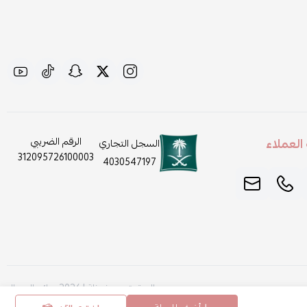
لعملاء
الرقم الضريبي
السجل التجاري
312095726100003
4030547197
الحقوق محفوظة | 2026
روائح الجمال