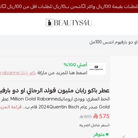
روائح الجمال
دو بارفيوم انتنس 100مل
أصلي 100%
اضغط هنا للمزيد من ماركة
باكو رابانا pacorabanne
عطر باكو رابان مليون قولد الرجالي او دو بارفيوم 
Gold صدر عام 2024Quentin Bisch قام ب...
قراءة المزي
575
805
السعر شامل الضريبه
متوفر