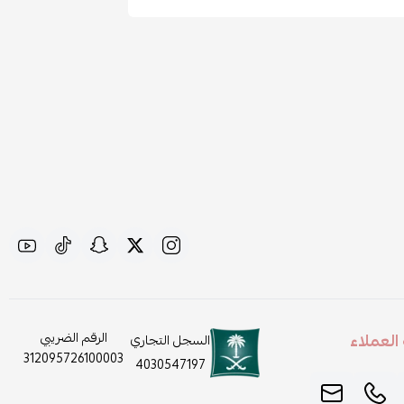
لعملاء
الرقم الضريبي
السجل التجاري
312095726100003
4030547197