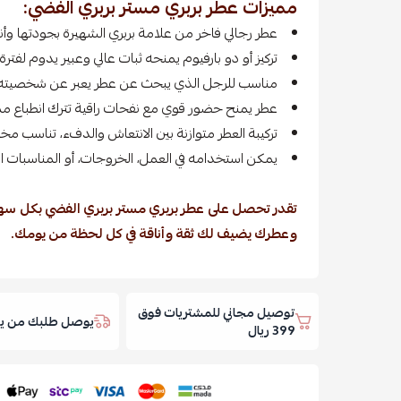
مميزات عطر بربري مستر بربري الفضي:
عطر رجالي فاخر من علامة بربري الشهيرة بجودتها وأنا
تركيز أو دو بارفيوم يمنحه ثبات عالي وعبير يدوم لفترة 
مناسب للرجل الذي يبحث عن عطر يعبر عن شخصيته ال
عطر يمنح حضور قوي مع نفحات راقية تترك انطباع ممي
تركيبة العطر متوازنة بين الانتعاش والدفء، تناسب مخ
يمكن استخدامه في العمل، الخروجات، أو المناسبات ا
تقدر تحصل على عطر بربري مستر بربري الفضي بكل س
وعطرك يضيف لك ثقة وأناقة في كل لحظة من يومك.
توصيل مجاني للمشتريات فوق
يوصل طلبك من يوم
399 ريال