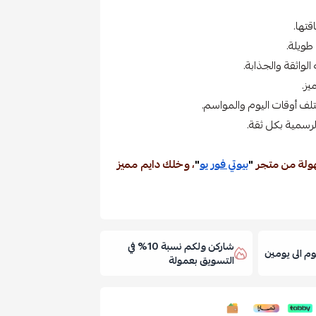
قتها.
طويلة.
واثقة والجذابة.
ز.
تلف أوقات اليوم والمواسم.
لرسمية بكل ثقة.
هولة من متجر
"
بيوتي فور يو
"
، وخلك دايم مميز
شاركن ولكم نسبة 10% في
 الى يومين
التسويق بعمولة