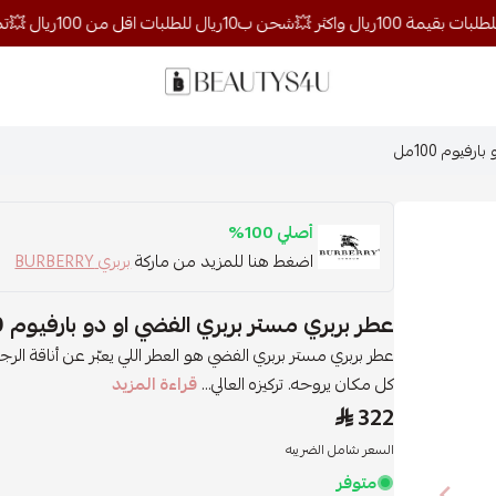
روائح الجمال
فيوم 100مل
أصلي 100%
اضغط هنا للمزيد من ماركة
بربري BURBERRY
عطر بربري مستر بربري الفضي او دو بارفيوم 100مل
عطر بربري مستر بربري الفضي هو العطر اللي يعبّر عن أناقة
كل مكان يروحه. تركيزه العالي...
قراءة المزيد
322
السعر شامل الضريبه
متوفر