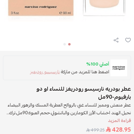
أصلي 100%
اضغط هنا للمزيد من ماركة
نارسيسو روديغيز
عطر بودريه نارسيسو رودريغز للنساء او دو
بارفيوم-90مل
عطر منعش ومميز للنساء.غني بالروائح العطرية المسك والزهور البيضاء
نجيل الهند اخشاب الأرز الكومارين والباتشولي.حجم العبوة:90مل.ترك...
قراءة المزيد
428.95
499.25