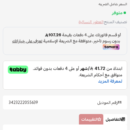
السعر شامل الضريبه
متوفر
تصنيف المنتج:
العطور النسائية
رقم الموديل
3423222055639
التفاصيل
التقييمات