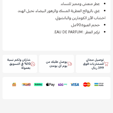
عطر منعش ومميز للنساء.
غني بالروائح العطرية المسك والزهور البيضاء نجيل الهند
اخشاب الأرز الكومارين والباتشولي.
حجم العبوة:90مل.
تركيز العطر : EAU DE PARFUM.
توصيل مجاني
شاركن ولكم نسبة
يوصل طلبك من
للمشتريات فوق
10% في التسويق
يوم الى يومين
399 ريال
بعمولة