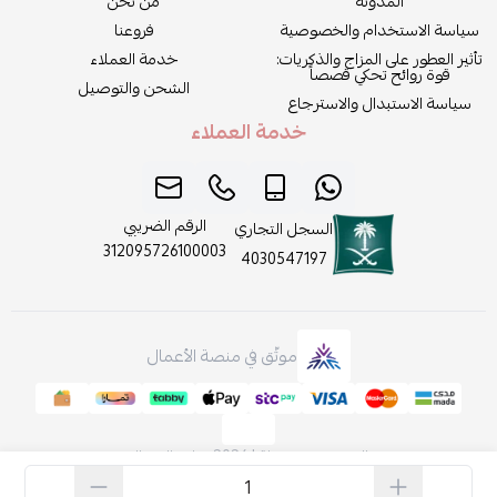
المدونة
من نحن
سياسة الاستخدام والخصوصية
فروعنا
تأثير العطور على المزاج والذكريات:
خدمة العملاء
قوة روائح تحكي قصصاً
الشحن والتوصيل
سياسة الاستبدال والاسترجاع
خدمة العملاء
الرقم الضريبي
السجل التجاري
312095726100003
4030547197
موثّق في منصة الأعمال
الحقوق محفوظة | 2026
روائح الجمال