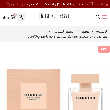
0
0
روائح الجمال
الرئيسية
عطور
العطور النسائية
عطر بودريه نارسيسو رودريغز للنساء او دو بارفيوم-90مل
14%