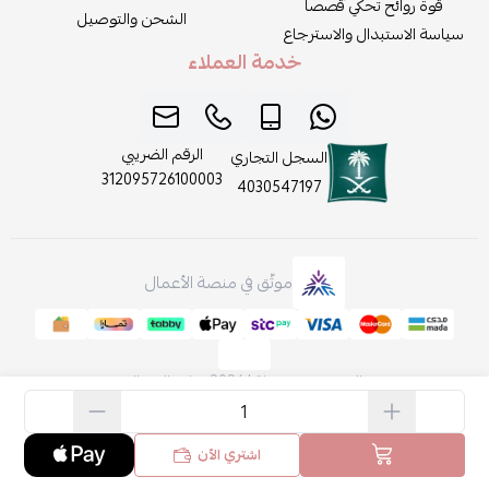
قوة روائح تحكي قصصاً
الشحن والتوصيل
سياسة الاستبدال والاسترجاع
خدمة العملاء
الرقم الضريبي
السجل التجاري
312095726100003
4030547197
موثّق في منصة الأعمال
الحقوق محفوظة | 2026
روائح الجمال
اشتري الآن