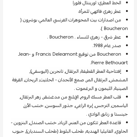
الخط العطري: اورينتال فلورا
عطر زهري فاكهي للمرأة.
من اصدارات بيت المجوهرات الفرنسي العالمي بوشرون (
Boucheron ).
عطر شرقي - زهري للنساء . Boucheron .
صدر عام 1988.
Boucheron من توقيع Francis Deleamont و Jean-
Pierre Bethouart.
إفتتاحية العطر القطيفة, البرتقال, تانجرين (اليوسفي),
المشمش, البرتقال المر, صمغ الأنجدان - الحلتيت, الريحان, القرفة
الصينية, الليمون و البرغموت .
قلب العطر مسك الروم, الإيلنغ من مدغشقر, زهر البرتقال,
الياسمين, النرجس, إبره الراعي, جذور السوسن, خشب الأرز,
جينستا و زنابق الوادي .
قاعدة العطر تتكون من العنبر, الزباد, خشب الصندل, البنزوين -
الجاوي, الفانيليا الهنديه, طحلب البلوط (طحلب السنديان), حبوب