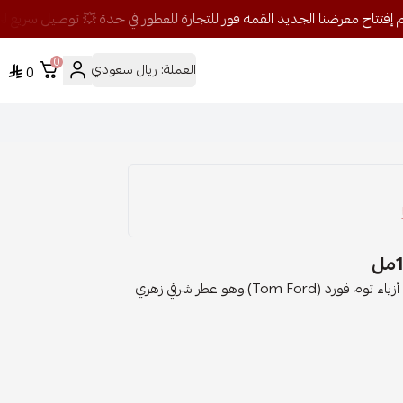
0
العملة:
ريال سعودي
0
الخط العطري: عنبر فلورابلاك أوركيد (Black Orchid).من بيت أزياء توم فورد (Tom Ford).وهو عطر شرقي زهري