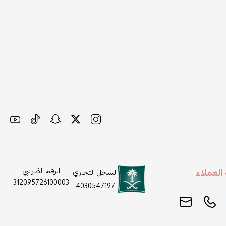
لعملاء
الرقم الضريبي
السجل التجاري
312095726100003
4030547197