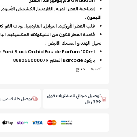
Givaudan قام بتوقيع هذا العطر.
إفتتاحية العطر الدرنه, الغاردينيا, الكشمش الأسود, 
الليمون .
قلب العطر الأوركيد, التوابل, الغاردينيا, نوتات الفواك
قاعدة العطر تتكون من الشيكولاتة المكسيكية, الباتش
نجيل الهند و المسك الأبيض .
 Ford Black Orchid Eau de Parfum 100ml
باركود Barcode المنتج 888066000079
تصنيف المنتج
توصيل مجاني للمشتريات فوق
يوصل طلبك من يوم
399 ريال