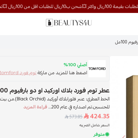
روائح الجمال
 100مل
أصلي 100%
اضغط هنا للمزيد من ماركة
توم فورد tomford
عطر توم فورد بلاك اوركيد او دو بارفيوم 100مل
للجنسين.تم اصداره في عام 200...
قراءة المزيد
424.35
573.85
السعر شامل الضريبه
متوفر