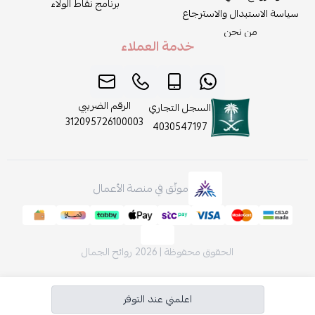
برنامج نقاط الولاء
سياسة الاستبدال والاسترجاع
من نحن
خدمة العملاء
الرقم الضريبي
السجل التجاري
312095726100003
4030547197
موثّق في منصة الأعمال
الحقوق محفوظة | 2026
روائح الجمال
اعلمني عند التوفر