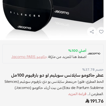
أصلي 100%
اضغط هنا للمزيد من ماركة
جاكومو Jacomo PARIS
خصم 37.78%
عطر جاكومو سايلانس سوبليم او دو بارفيوم 100مل
الخط العطري: فلورا جرينعطر سايلانس يو دي بارفيوم سوبليم (Silences
Eau de Parfum Sublime).من بيت أزياء جاكومو (Jacomo)
.العطرمن ا...
قراءة المزيد
191.76