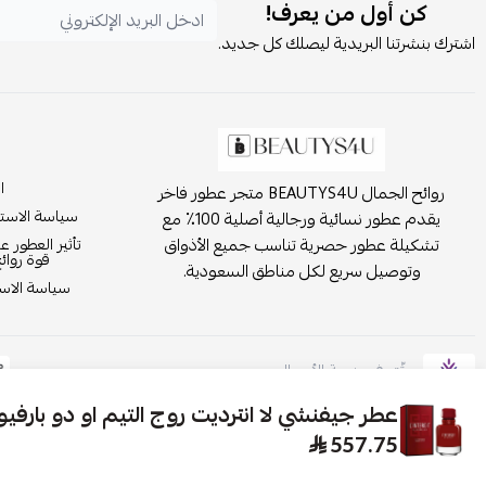
كن أول من يعرف!
اشترك بنشرتنا البريدية ليصلك كل جديد.
ا
روائح الجمال BEAUTYS4U متجر عطور فاخر
سياسة الاست
يقدم عطور نسائية ورجالية أصلية 100٪ مع
تشكيلة عطور حصرية تناسب جميع الأذواق
تأثير العطور ع
قوة روائ
وتوصيل سريع لكل مناطق السعودية.
سياسة الاست
موثّق في منصة الأعمال
عطر جيفنشي لا انترديت روج التيم او دو بارفيوم 80
557.75