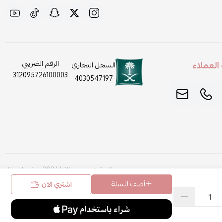
لعملاء
الرقم الضريبي
السجل التجاري
312095726100003
4030547197
الحقوق محفوظة | 2026
روائح الجمال
أضف للسلة
اشتري الآن