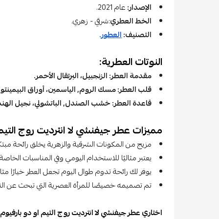
الإصدار:
عام 2021.
الخط العطري
:شرقي - زهري.
التصنيف:
العطور
.
النوتات العطرية:
مقدمة العطر: الزنجبيل، البرتقال الأحمر.
قلب العطر: مسك الروم, الياسمين، أوراق البيمينتو.
قاعدة العطر: خشب الصندل, الباتشولي، نجيل الهند
مميزات عطر جيفنشي لا انترديت روج التيم 
مزيج من المكونات الشرقية والزهرية يخلق رائحة مبتك
يعتبر مثاليًا للاستخدام اليومي وفي المناسبات الخاصة.
يوفر لك رائحة تدوم طوال اليوم تجعل العطر خيارًا مثال
تم تصميمه خصيصًا للمرأة العصرية التي تبحث عن التفر
اختاري عطر جيفنشي لا انترديت روج التيم او دو بارفيوم