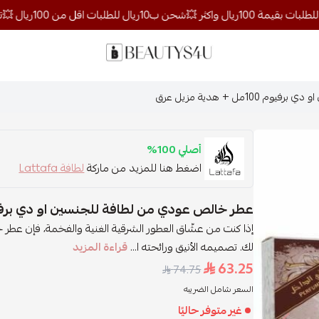
روائح الجمال
مل + هدية مزيل عرق
أصلي 100%
اضغط هنا للمزيد من ماركة
لطافة Lattafa
عطر خالص عودي من لطافة للجنسين او دي برفيوم 100مل + هدية مز
إذا كنت من عشّاق العطور الشرقية الغنية والفخمة، فإن عطر
لك. تصميمه الأنيق ورائحته ا...
قراءة المزيد
63.25
74.75
السعر شامل الضريبه
غير متوفر حاليًا