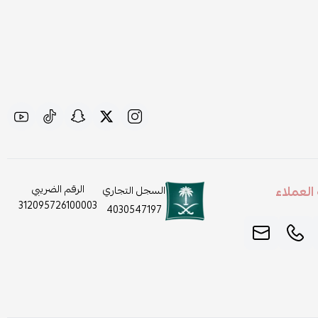
لعملاء
الرقم الضريبي
السجل التجاري
312095726100003
4030547197