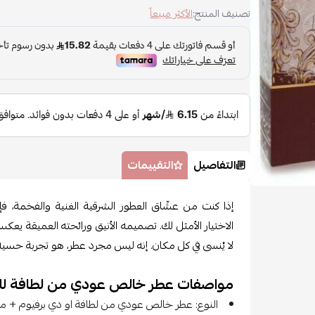
تصنيف المنتج:
الأكثر مبيعاً
التفاصيل
التقييمات
إذا كنت من عشّاق العطور الشرقية الغنية والفخمة،
الاختيار الأمثل لك. تصميمه الأنيق ورائحته العميقة يعكس
لا يُنسى في كل مكان. إنه ليس مجرد عطر، هو تجربة حسية ت
مواصفات عطر خالص عودي من لطافة لل
النوع: عطر خالص عودي من لطافة او دي برفيوم + م