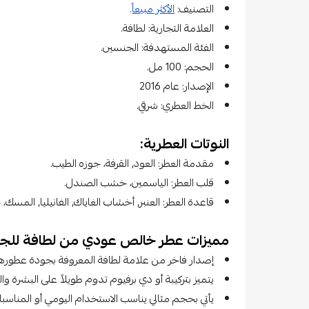
التصنيف:
الأكثر مبيعاً
.
العلامة التجارية: لطافة.
الفئة المستهدفة: الجنسين.
الحجم: 100 مل.
الإصدار: عام 2016
الخط العطري: شرقي.
النوتات العطرية:
مقدمة العطر: العود, القرفة، جوزه الطيب.
قلب العطر: الياسمين، خشب الصندل.
قاعدة العطر: العنبر, أخشاب الغاياك, الفانيليا, المسك،
مميزات عطر خالص عودي من لطافة للج
إصدار فاخر من علامة لطافة المعروفة بجودة عطورها 
يتميز بتركيبة أو دي برفيوم تدوم طويلاً على البشرة وا
يأتي بحجم مثالي يناسب الاستخدام اليومي أو المناسب