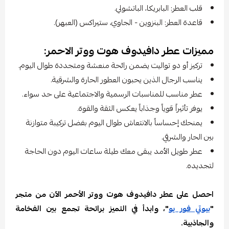
قلب العطر: البابريكا، الباتشولي.
قاعدة العطر: البنزوين - الجاوي، ستيراكس (العبهر).
مميزات عطر دافيدوف هوت ووتر الاحمر:
تركيز أو دو تواليت يضمن رائحة منعشة ومتجددة طوال اليوم.
يناسب الرجال الذين يحبون العطور الحارة والشرقية.
عطر مناسب للمناسبات الرسمية والاجتماعية على حد سواء.
يوفر تأثيراً قوياً وجذاباً يعكس الثقة والقوة.
يمنحك إحساساً بالانتعاش طوال اليوم بفضل تركيبة متوازنة
بين الحار والشرقي.
عطر طويل الأمد يبقى معك طيلة ساعات اليوم دون الحاجة
لتجديده.
احصل على عطر دافيدوف هوت ووتر الأحمر الآن من متجر
"
بيوتي فور يو
"، وابدأ في التميز برائحة تجمع بين الفخامة
والجاذبية.