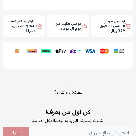
توصيل مجاني
شاركن ولكم نسبة
يوصل طلبك من
للمشتريات فوق
10% في التسويق
يوم الى يومين
399 ريال
بعمولة
العودة إلى أعلى
كن أول من يعرف!
اشترك بنشرتنا البريدية ليصلك كل جديد.
اشترك