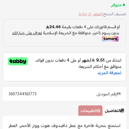
متوفر
تصنيف المنتج:
العطور الرجالية
رقم الموديل
3607344163773
التفاصيل
التقييمات
استمتع بتجربة فاخرة مع عطر دافيدوف هوت ووتر الأحمر، العطر