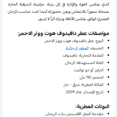
الذي يعكس القوة والإثارة في كل رشة. بتركيبته الشرقية الحارة،
يمنحك شعوراً بالانتعاش ويعزز حضورك أينما كنت. مناسب للرجل
العصري الواثق، يعكس الأناقة ويترك أثراً لا يُنسى.
مواصفات عطر دافيدوف هوت ووتر الاحمر:
النوع: عطر دافيدوف هوت ووتر الاحمر.
التصنيف:
العطور الرجالية
.
العلامة التجارية: دافيدوف.
الفئة المستهدفة: الرجال.
التركيز: أو دو تواليت.
الحجم: 110 مل.
العائلة العطرية: شرقي - حار.
تاريخ الإصدار: عام 2009.
النوتات العطرية:
مقدمة العطر: الأفسنتين نبات، الريحان.