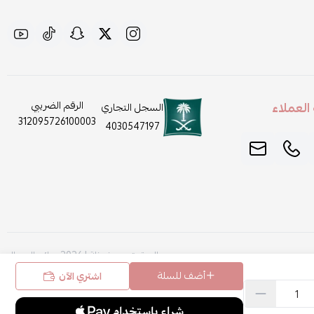
لعملاء
الرقم الضريبي
السجل التجاري
312095726100003
4030547197
الحقوق محفوظة | 2026
روائح الجمال
أضف للسلة
اشتري الآن