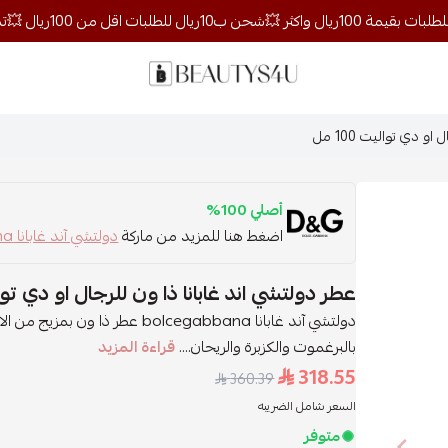
روائح الجمال
 دي تواليت 100 مل
أصلي 100%
اضغط هنا للمزيد من ماركة
دولتشي آند غابانا bolcegabbana
عطر دولتشي اند غابانا ذا ون للرجال او دي تواليت 0
دولتشي آند غابانا bolcegabbana عط
بالبرغموت والكزبرة والريحان....
قراءة المزيد
318.55
360.39
السعر شامل الضريبه
متوفر