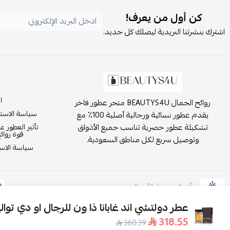
كن أول من يعرف!
اشترك بنشرتنا البريدية ليصلك كل جديد.
ا
روائح الجمال BEAUTYS4U متجر عطور فاخر
سياسة الاست
يقدم عطور نسائية ورجالية أصلية 100٪ مع
تشكيلة عطور حصرية تناسب جميع الأذواق
تأثير العطور ع
قوة روائ
وتوصيل سريع لكل مناطق السعودية.
سياسة الاست
موثّق في منصة الأعمال
عطر دولتشي اند غابانا ذا ون للرجال او دي تواليت 00
318.55
360.39