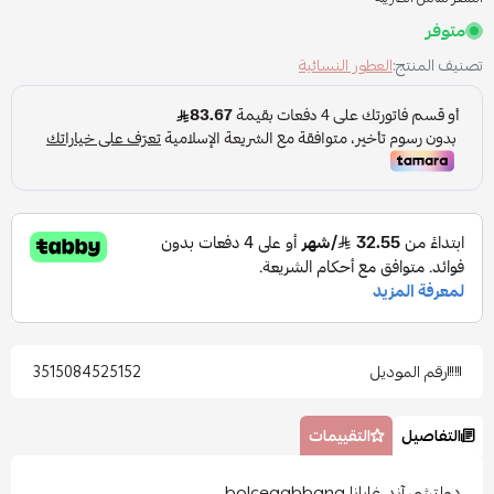
متوفر
تصنيف المنتج:
العطور النسائية
رقم الموديل
3515084525152
التفاصيل
التقييمات
دولتشي آند غابانا bolcegabbana