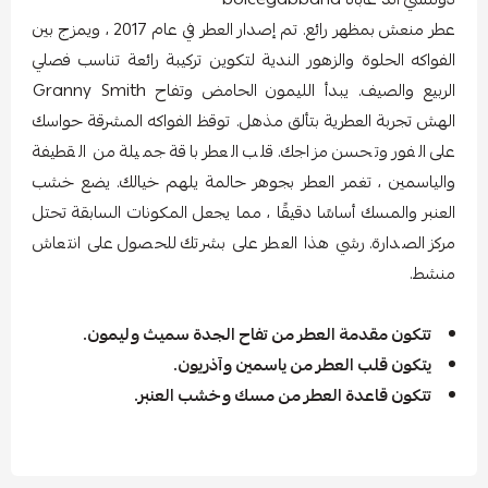
عطر منعش بمظهر رائع. تم إصدار العطر في عام 2017 ، ويمزج بين
الفواكه الحلوة والزهور الندية لتكوين تركيبة رائعة تناسب فصلي
الربيع والصيف. يبدأ الليمون الحامض وتفاح Granny Smith
الهش تجربة العطرية بتألق مذهل. توقظ الفواكه المشرقة حواسك
على الفور وتحسن مزاجك. قلب العطر باقة جميلة من القطيفة
والياسمين ، تغمر العطر بجوهر حالمة يلهم خيالك. يضع خشب
العنبر والمسك أساسًا دقيقًا ، مما يجعل المكونات السابقة تحتل
مركز الصدارة. رشي هذا العطر على بشرتك للحصول على انتعاش
منشط.
تتكون مقدمة العطر من تفاح الجدة سميث وليمون.
يتكون قلب العطر من ياسمين وآذريون.
تتكون قاعدة العطر من مسك وخشب العنبر.