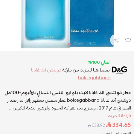
أصلي 100%
اضغط هنا للمزيد من ماركة
دولتشي آند غابانا
bolcegabbana
عطر دولتشي اند غابانا لايت بلو ايو انتنس النسائي بارفيوم-100مل
دولتشي آند غابانا bolcegabbana عطر منعش بمظهر رائع. تم إصدار
العطر في عام 2017 ، ويمزج بين الفواكه الحلوة والزهور الندية لتكوين ...
قراءة المزيد
334.65
538.92
السعر شامل الضريبه