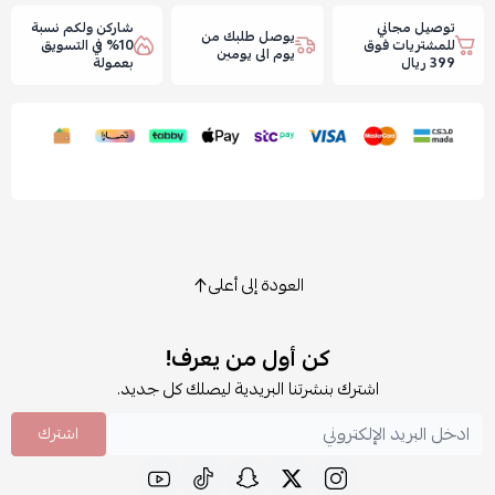
توصيل مجاني
شاركن ولكم نسبة
يوصل طلبك من
للمشتريات فوق
10% في التسويق
يوم الى يومين
399 ريال
بعمولة
العودة إلى أعلى
كن أول من يعرف!
اشترك بنشرتنا البريدية ليصلك كل جديد.
اشترك