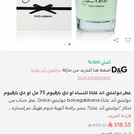
أصلي 100%
اضغط هنا للمزيد من ماركة
دولتشي آند غابانا
bolcegabbana
عطر دولتشي اند غابانا للنساء او دي بارفيوم 75 مل او دي بارفيوم
دولتشي آند غابانا bolcegabbana دولتشي-Dolce، عطر جذاب من
ابتكار "دولتشي آند غابانا"، يتميز برائحة أنثوية تدوم طويلًا، تم إصداره ...
قراءة المزيد
318.55
499.25
السعر شامل الضريبه