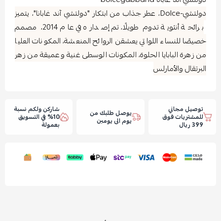
دولتشي-Dolce، عطر جذاب من ابتكار "دولتشي آند غابانا"، يتميز
برائحة أنثوية تدوم طويلًا، تم إصداره في عام 2014، مصمم
خصيصًا للنساء اللواتي يعشقن الروائح المنعشة، المكونات العليا
من زهرة البابايا الحلوة، المكونات الوسطى غنية وعميقة من زهر
البرتقال والأمارلس
توصيل مجاني
شاركن ولكم نسبة
يوصل طلبك من
للمشتريات فوق
10% في التسويق
يوم الى يومين
399 ريال
بعمولة