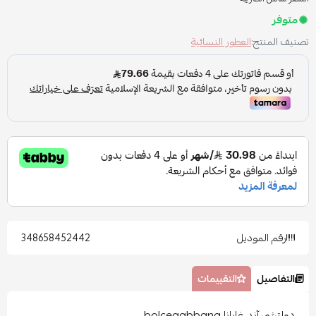
متوفر
تصنيف المنتج:
العطور النسائية
رقم الموديل
348658452442
التفاصيل
التقييمات
دولتشي آند غابانا bolcegabbana