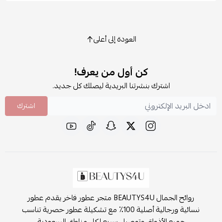
العودة إلى أعلى
كن أول من يعرف!
اشترك بنشرتنا البريدية ليصلك كل جديد.
اشترك
روائح الجمال BEAUTYS4U متجر عطور فاخر يقدم عطور
نسائية ورجالية أصلية 100٪ مع تشكيلة عطور حصرية تناسب
جميع الأذواق وتوصيل سريع لكل مناطق السعودية.