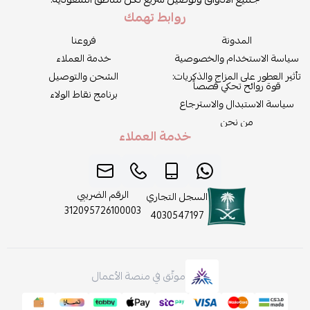
روابط تهمك
المدونة
فروعنا
سياسة الاستخدام والخصوصية
خدمة العملاء
تأثير العطور على المزاج والذكريات:
الشحن والتوصيل
قوة روائح تحكي قصصاً
برنامج نقاط الولاء
سياسة الاستبدال والاسترجاع
من نحن
خدمة العملاء
الرقم الضريبي
السجل التجاري
312095726100003
4030547197
موثّق في منصة الأعمال