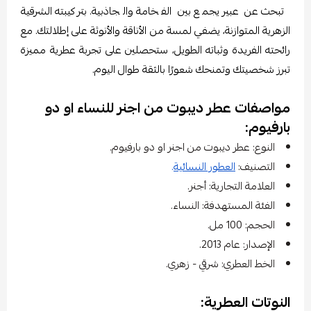
تبحث عن عبير يجمع بين الفخامة والجاذبية. بتركيبته الشرقية
الزهرية المتوازنة، يضفي لمسة من الأناقة والأنوثة على إطلالتك. مع
رائحته الفريدة وثباته الطويل، ستحصلين على تجربة عطرية مميزة
تبرز شخصيتك وتمنحك شعورًا بالثقة طوال اليوم.
مواصفات عطر ديبوت من اجنر للنساء او دو
بارفيوم:
النوع: عطر ديبوت من اجنر او دو بارفيوم.
التصنيف:
العطور النسائية
.
العلامة التجارية: أجنر.
الفئة المستهدفة: النساء.
الحجم: 100 مل.
الإصدار: عام 2013.
الخط العطري: شرقي - زهري.
النوتات العطرية: