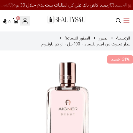
0
0
روائح الجمال
الرئيسية
عطور
العطور النسائية
عطر ديبوت من اجنر للنساء - 100 مل - او دو بارفيوم
51% خصم