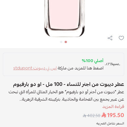
أصلي 100%
اضغط هنا للمزيد من ماركة
اس تي ديبونت stdupont
عطر ديبوت من اجنر للنساء - 100 مل - او دو بارفيوم
عطر "ديبوت من أجنر أو دو بارفيوم" هو الخيار المثالي للمرأة التي تبحث
عن عبير يجمع بين الفخامة والجاذبية. بتركيبته الشرقية الزهرية...
قراءة المزيد
195.50
402.50
السعر شامل الضريبه