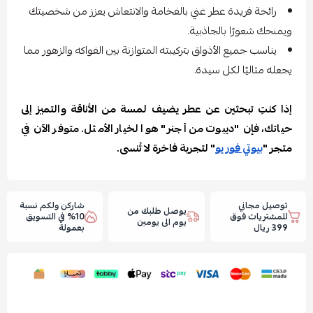
رائحة فريدة عطر غني بالفخامة والانتعاش يعزز من شخصيتك
ويمنحك شعورًا بالجاذبية.
يناسب جميع الأذواق بتركيبته المتوازنة بين الفواكه والزهور مما
يجعله مثاليًا لكل سيدة.
إذا كنتِ تبحثين عن عطر يضيف لمسة من الأناقة والتميز إلى
حياتك، فإن "ديبوت من أجنر" هو الخيار الأمثل. متوفر الآن في
متجر "
بيوتي فور يو
" لتجربة فاخرة لا تُنسى.
توصيل مجاني
شاركن ولكم نسبة
يوصل طلبك من
للمشتريات فوق
10% في التسويق
يوم الى يومين
399 ريال
بعمولة