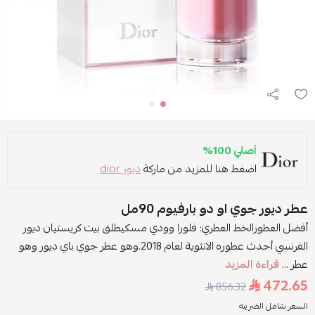
أصلي 100%
اضغط هنا للمزيد من ماركة
ديور dior
عطر ديور جوي او دو بارفيوم 90مل
أفضل العطورالخط العطري: فلورا وودي مسكيطلق بيت كريستيان ديور
الفرنسي أحدث عطوره الانثوية لعام 2018.وهو عطر جوي باي ديور وهو
عطر ...
قراءة المزيد
472.65
856.32
السعر شامل الضريبه