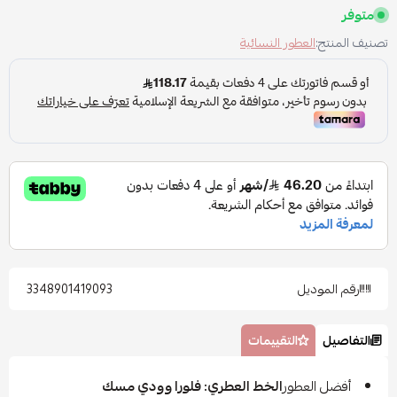
متوفر
تصنيف المنتج:
العطور النسائية
رقم الموديل
3348901419093
التفاصيل
التقييمات
أفضل العطور
الخط العطري: فلورا وودي مسك