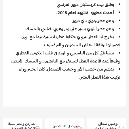
يطلق بيت كريستيان ديور الفرنسي
أحدث عطوره الانثوية لعام 2018.
وهو عطر جوي باي ديور
وهو عطر أنثوي يسير على وتر زهري خشبي بالمسك.
يخرج لنا العطر ليروي حكاية عطرية مثيرة تبدأ مع أولى
فصولها برفقة انتعاش المندرين والبرغموت.
بينما يأتي كل من الياسمي والورد في قلب التكوين العطري،
وقوفاً عند قاعدة العطر لتستقر مع الباتشولي و المسك الأبيض
بدعم من خشب الأرز وخشب الصندل. كان الخبير وراء
تركيب هذا العطر المثير.
توصيل مجاني
شاركن ولكم نسبة
يوصل طلبك من
للمشتريات فوق
10% في التسويق