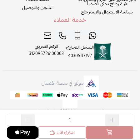
قوة روائح تحكي قصصاً
الشحن والتوصيل
سياسة الاستبدال والاسترجاع
خدمة العملاء
الرقم الضريبي
السجل التجاري
312095726100003
4030547197
موثّق في منصة الأعمال
الحقوق محفوظة | 2026
روائح الجمال
اشتري الآن