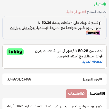
متوفر
تصنيف المنتج:
العطور الرجالية
رقم الموديل
3348901363488
التفاصيل
التقييمات
ديور يو سوفاج عطر للرجال ذو رائحة ناعمة عطرة دافئة أنيقة