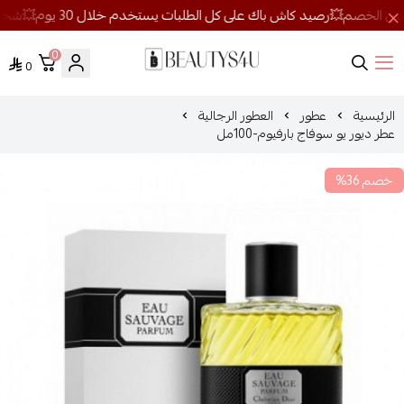
0
0
روائح الجمال
الرئيسية
عطور
العطور الرجالية
عطر ديور يو سوفاج بارفيوم-100مل
خصم 36%