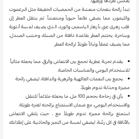
يعكس تفردها ورقيها.
تبدأ رائحة بنفحات منعشة من الحمضيات الخفيفة مثل البرغموت
والليمون، مما يضفي طابعاً حيوياً ومنتعشاً. ثم ينتقل العطر إلى
قلب زهرى غني بأزهار الياسمين والورد، الذي يضيف لمسة أنثوية
وساحرة. يختتم العطر بقاعدة دافئة من المسك وخشب الصندل،
مما يضيف عمقاً وثباتاً طويلاً لرائحة العطر.
يقدم تجربة عطرية تجمع بين الانتعاش والرقي، مما يجعله مثالياً
للاستخدام اليومي والمناسبات الخاصة.
يجمع بين النغمات الفاكهية والزهرية والدافئة، ليضفي رائحة
مميزة وجذابة تدوم طويلاً.
يأتي في زجاجة بحجم 100 مل، ما يجعله ملائماً للتنقل
والاستخدام اليومي، مع ضمان الاستمتاع برائحته لفترة طويلة.
استمتع برائحة مميزة تدوم طويلاً مع ، حيث يلتقي الانتعاش
بالأناقة في كل رشّة، ليضفي لمسة من التميز والجاذبية على إطلالتك