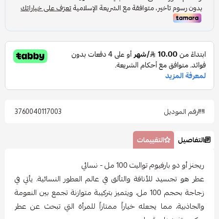
رقم الموديل
3760040117003
التفاصيل
التقييمات
ريجنز أو دو بارفيوم تواليت 100 مل - نسائي
عطر هو تجسيد للأناقة والتألق في عالم العطور النسائية. يأتي في
زجاجة بحجم 100 مل، ويتميز بتركيبة متوازنة تجمع بين النعومة
والجاذبية، مما يجعله خياراً ممتازاً للمرأة التي تبحث عن عطر