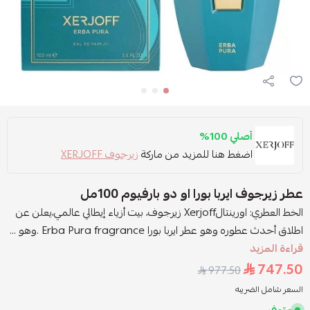
أصلي 100%
اضغط هنا للمزيد من ماركة
زيرجوف XERJOFF
عطر زيرجوف ايربا بورا او دو بارفيوم 100مل
الخط العطري: اورينتالXerjoff زيرجوف، بيت أزياء إيطالي عالمي،يعلن عن
اطلاق أحدث عطوره وهو عطر ايربا بورا Erba Pura fragrance .وهو ...
قراءة المزيد
747.50
977.50
السعر شامل الضريبه