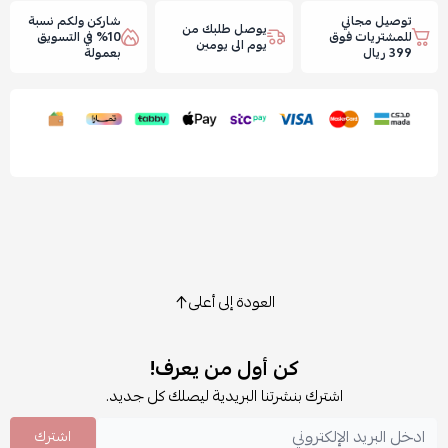
توصيل مجاني
شاركن ولكم نسبة
يوصل طلبك من
للمشتريات فوق
10% في التسويق
يوم الى يومين
399 ريال
بعمولة
العودة إلى أعلى
كن أول من يعرف!
اشترك بنشرتنا البريدية ليصلك كل جديد.
اشترك