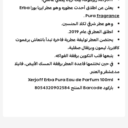
يعلن عن اطلاق أحدث عطوره وهو عطر ايربا بورا Erba
.
Pura
fragrance
وهو عطر شرقي لكلا الجنسين.
انطلق العطر في عام 2019.
يحتضن العطر توليفة عطرية فاخرة تبدأ بانتعاش برغموت
كالابريا، ليمون وبرتقال صقلية،
يتبعها قلب التكوين برفقة الفواكه.
في حين تختتمها قاعدة العطر برفقة المسك الأبيض، فانيلا
مدغشقر والعنبر.
Xerjoff Erba Pura Eau de Parfum 100ml
باركود Barcode المنتج 8054320902584