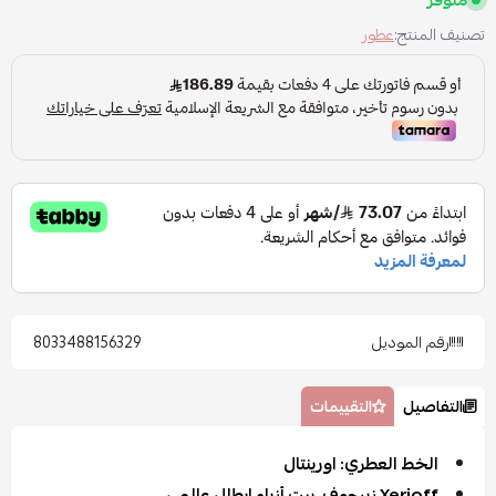
متوفر
تصنيف المنتج:
عطور
رقم الموديل
8033488156329
التفاصيل
التقييمات
الخط العطري: اورينتال
Xerjoff زيرجوف، بيت أزياء إيطالي عالمي،