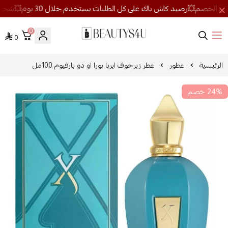
0
0
روائح الجمال
الرئيسية
عطور
عطر زيرجوف ايربا بورا او دو بارفيوم 100مل
24% خصم