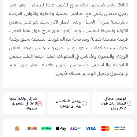
2003 والتي صُممها جاك بولج ليكون عطرًا للنساء ، وهو عطر
زهري منعش يلتقي مع العناصر الحسية والحلوة والتوابل. الفرصة
بالفرنسية تعني `` الحظ '' وهذا العطر الأكثر مبيعًا هو عطر يدهش
الأنوثة وتلميحًا للجنس ، وقد أرادوا خلق مرح حول هذا العطر ،
فرصة منعشة للغاية ومدمجة مع المكونات المنمقة تخلق تركيبة
حارة بسبب مكونات الياقوت والياسمين والسوسن. يوجد الفلفل
الوردي والليمون والأناناس في المكونات العليا ، بينما القلب يشمل
الياقوتية والياسمين والسوسن. تنتهي قاعدة العطر من العنبر
والبتشولي ونجيل الهند والمسك الأبيض.
توصيل مجاني
شاركن ولكم نسبة
يوصل طلبك من
للمشتريات فوق
10% في التسويق
يوم الى يومين
399 ريال
بعمولة