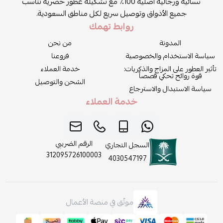
نسائية ورجالية أصلية 100٪ مع تشكيلة عطور حصرية تناسب
جميع الأذواق وتوصيل سريع لكل مناطق السعودية.
روابط تهمك
المدونة
من نحن
سياسة الاستخدام والخصوصية
فروعنا
تأثير العطور على المزاج والذكريات:
خدمة العملاء
قوة روائح تحكي قصصاً
الشحن والتوصيل
سياسة الاستبدال والاسترجاع
خدمة العملاء
الرقم الضريبي
السجل التجاري
312095726100003
4030547197
موثّق في منصة الأعمال