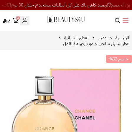
0
0
روائح الجمال
الرئيسية
عطور
العطور النسائية
عطر شانيل شانص او دو بارفيوم 100مل
خصم 32%