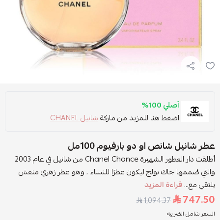
أصلي 100%
اضغط هنا للمزيد من ماركة
شانيل CHANEL
عطر شانيل شانص او دو بارفيوم 100مل
أطلقت دار العطور الشهيرة Chanel Chance من شانيل في عام 2003
والتي صُممها جاك بولج ليكون عطرًا للنساء ، وهو عطر زهري منعش
يلتقي مع...
قراءة المزيد
747.50
1,094.37
السعر شامل الضريبه