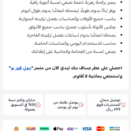
يتميز برائحة زهرية ناعمة تضفي لمسة أنثوية راقية.
يوفر ثباتًا يدوم طويلًا ليمنحك انتعاشًا يدوم طوال اليوم.
يناسب جميع الأوقات والمناسبات بفضل تركيبته المتوازنة.
يعكس الأنوثة بأسلوب عصري يناسب جميع الأذواق.
يمنحك انتعاشًا يدوم لساعات بفضل تركيبته الفاخرة.
مناسب للاستخدام اليومي والمناسبات الخاصة.
يضفي لمسة من الفخامة والجاذبية على إطلالتك.
احصلي على عطر عساف بنك ليدي الآن من متجر "
بيوتي فور يو
"
واستمتعي بجاذبية لا تُقاوم.
توصيل مجاني
شاركن ولكم نسبة
يوصل طلبك من
للمشتريات فوق
10% في التسويق
يوم الى يومين
399 ريال
بعمولة