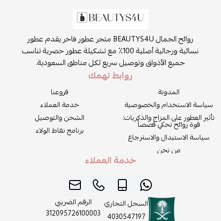
روائح الجمال BEAUTYS4U متجر عطور فاخر يقدم عطور
نسائية ورجالية أصلية 100٪ مع تشكيلة عطور حصرية تناسب
جميع الأذواق وتوصيل سريع لكل مناطق السعودية.
روابط تهمك
المدونة
فروعنا
سياسة الاستخدام والخصوصية
خدمة العملاء
تأثير العطور على المزاج والذكريات:
الشحن والتوصيل
قوة روائح تحكي قصصاً
برنامج نقاط الولاء
سياسة الاستبدال والاسترجاع
من نحن
خدمة العملاء
الرقم الضريبي
السجل التجاري
312095726100003
4030547197