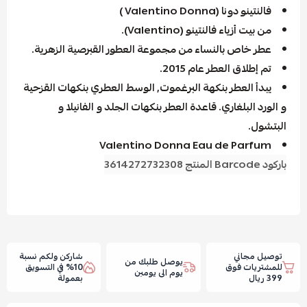
فالنتينو دونا (Valentino Donna )
من بيت أزياء فالنتينو (Valentino).
عطر خاص بالنساء من مجموعة العطور القبرصية الزهرية.
تم إطلاق العطر عام 2015.
يبدأ العطر بنكهة البرغموت, الوسط العطري بنكهات القزحية
و الورد البلغاري. قاعدة العطر بنكهات الجلد و الفانيلا و
البتشول.
Valentino Donna Eau de Parfum
باركود Barcode المنتج 3614272732308
توصيل مجاني
شاركن ولكم نسبة
يوصل طلبك من
للمشتريات فوق
10% في التسويق
يوم الى يومين
399 ريال
بعمولة