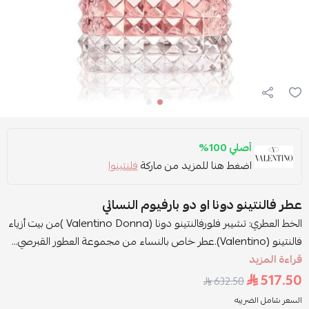
أصلي 100%
اضغط هنا للمزيد من ماركة
فلنتينوا
عطر فالنتينو دونا او دو بارفيوم النسائي
الخط العطري: تشيبر فلورفالنتينو دونا (Valentino Donna )من بيت أزياء
فالنتينو (Valentino).عطر خاص بالنساء من مجموعة العطور القبرصي...
قراءة المزيد
517.50
632.50
السعر شامل الضريبه