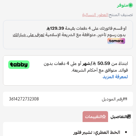
متوفر
تصنيف المنتج:
العطور النسائية
رقم الموديل
3614272732308
التفاصيل
التقييمات
الخط العطري: تشيبر فلور