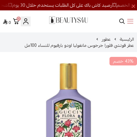
0
0
روائح الجمال
الرئيسية
عطور
عطر قوتشي فلورا جرجوس مانغوليا اودو بارفيوم للنساء 100مل
43% خصم