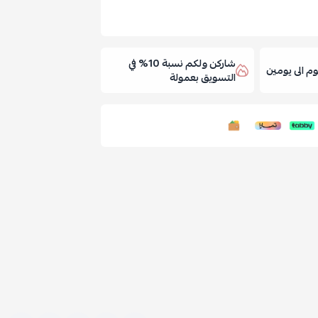
شاركن ولكم نسبة 10% في
 الى يومين
التسويق بعمولة