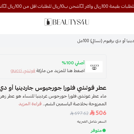
روائح الجمال
أو دي برفيوم (نسائي) 100مل
أصلي 100%
اضغط هنا للمزيد من ماركة
قوتشي gucci
عطر قوتشي فلورا جورجيوس جاردينيا أو دي برفي
ماء عطر غوتشي فلورا جورجوس غردينيا للنساء هو عطر زهري 
الممزوجة بخلاصة الياسمين الشم...
قراءة المزيد
506
697.62
السعر شامل الضريبه
متوفر