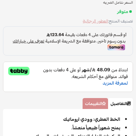
السعر شامل الضريبه
متوفر
تصنيف المنتج:
العطور الرجالية
التفاصيل
التقييمات
الخط العطري: وودي اروماتيك
يمنح شعوراً طبيعياً منعشاً.