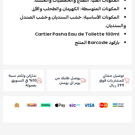
المكونات العليا: النعناع والحمضيات والمسك.
المكونات المتوسطة: الكهرمان والطحلب والأرْز.
المكونات الأساسية: خشب السنديان وخشب الصندل
والسنديان.
Cartier Pasha Eau de Toilette 100ml
باركود Barcode المنتج
توصيل مجاني
شاركن ولكم نسبة
يوصل طلبك من
للمشتريات فوق
10% في التسويق
يوم الى يومين
399 ريال
بعمولة