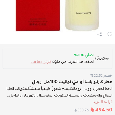
أصلي 100%
اضغط هنا للمزيد من ماركة
كارتير cartier
خصم 22.52%
عطر كارتير باشا أو دي تواليت 100مل-رجالي
الخط العطري: وودي اروماتيكيمنح شعوراً طبيعياً منعشاً.المكونات العليا:
النعناع والحمضيات والمسك.المكونات المتوسطة: الكهرمان والطحل...
قراءة المزيد
494.50
558.76