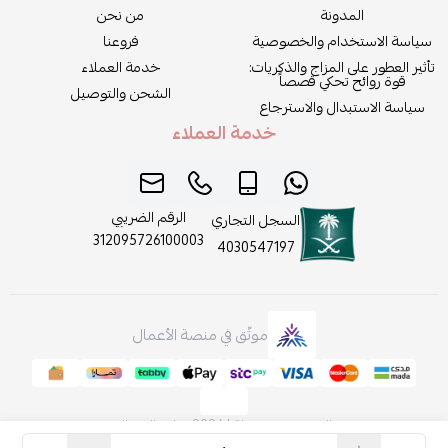
المدونة
من نحن
سياسة الاستخدام والخصوصية
فروعنا
تأثير العطور على المزاج والذكريات:
خدمة العملاء
قوة روائح تحكي قصصاً
الشحن والتوصيل
سياسة الاستبدال والاسترجاع
خدمة العملاء
الرقم الضريبي
السجل التجاري
312095726100003
4030547197
موثّق في منصة الأعمال
الحقوق محفوظة | 2026
روائح الجمال