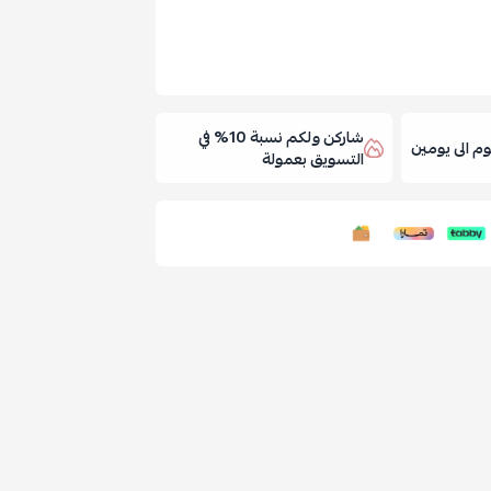
شاركن ولكم نسبة 10% في
 الى يومين
التسويق بعمولة