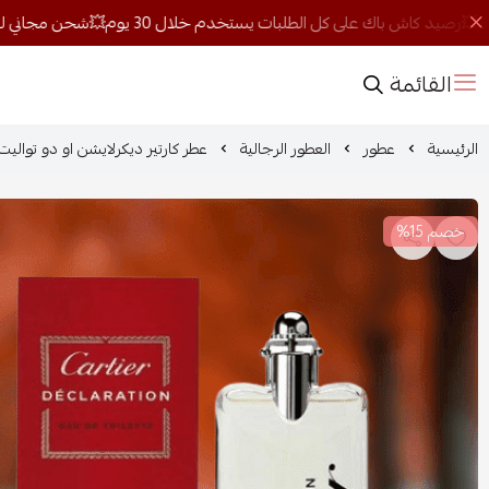
القائمة
الرئيسية
عطور
العطور الرجالية
عطر كارتير ديكرلايشن او دو تواليت 100مل-رجال
خصم 15%