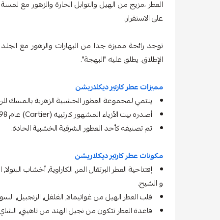
العطر ،مزيج من الهيل والتوابل الحارة والزهور مع لمسة 
على الاستقرار.
توجد رائحة مميزة جدا من البهارات والزهور مع الجلد و
الإطلاق. يطلق عليه "البهجة".
مميزات عطر كارتير ديكلاريشن
ينتمي لمجموعة العطور الخشبية الزهرية بالمسك للر
أصدره بيت الأزياء المشهور كارتييه (Cartier) عام 1998.
تم تصنيفه كأحد العطور الشرقية الخشبية الحادة.
مكونات عطر كارتير ديكلاريشن
إفتتاحية العطر البرتقال المر, الكاراوية, أخشاب البتولا, 
و الشيح.
قلب العطر الهيل من غواتيمالا, الفلفل, الزنجبيل, الس
قاعدة العطر تتكون من نجيل الهند من تاهيتي, الشاي