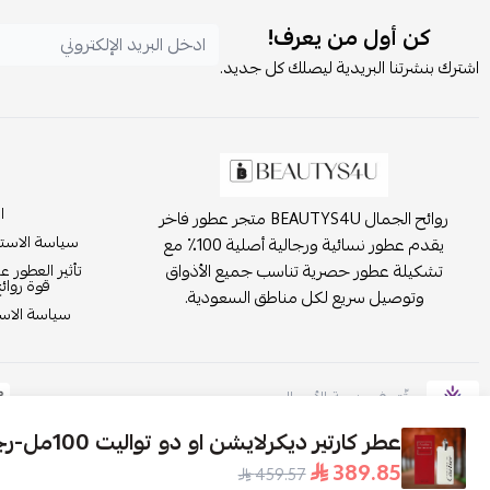
كن أول من يعرف!
اشترك بنشرتنا البريدية ليصلك كل جديد.
ا
روائح الجمال BEAUTYS4U متجر عطور فاخر
سياسة الاست
يقدم عطور نسائية ورجالية أصلية 100٪ مع
تشكيلة عطور حصرية تناسب جميع الأذواق
تأثير العطور ع
قوة روائ
وتوصيل سريع لكل مناطق السعودية.
سياسة الاست
موثّق في منصة الأعمال
عطر كارتير ديكرلايشن او دو تواليت 100مل-رجالي
389.85
459.57