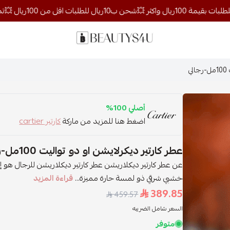
روائح الجمال
ي
أصلي 100%
اضغط هنا للمزيد من ماركة
كارتير cartier
عطر كارتير ديكرلايشن او دو تواليت 100مل-رجالي
عن عطر كارتير ديكلاريشن عطر كارتير ديكلاريشن للرجال هو إض
خشبي شرقي ذو لمسة حارة مميزة...
قراءة المزيد
389.85
459.57
السعر شامل الضريبه
متوفر