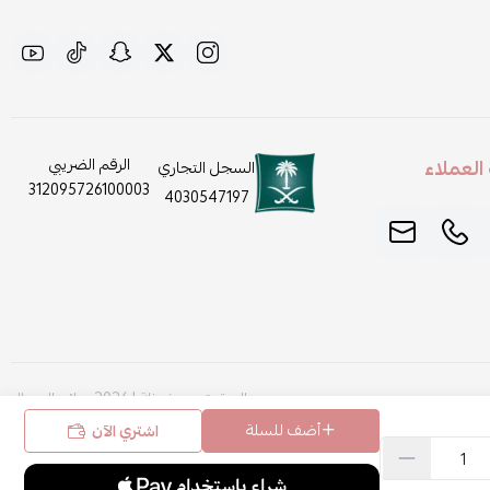
لعملاء
الرقم الضريبي
السجل التجاري
312095726100003
4030547197
الحقوق محفوظة | 2026
روائح الجمال
أضف للسلة
اشتري الآن