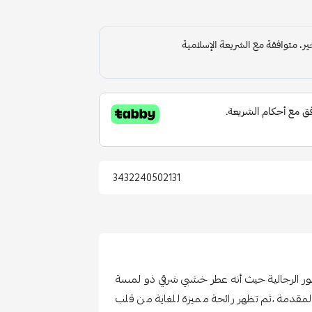
3432240502131
طور الرجالية حيث أنه عطر خشبي شرقي ذو لمسة
المقدمة ،ثم تظهر رائحة مميزة للغاية من قلب