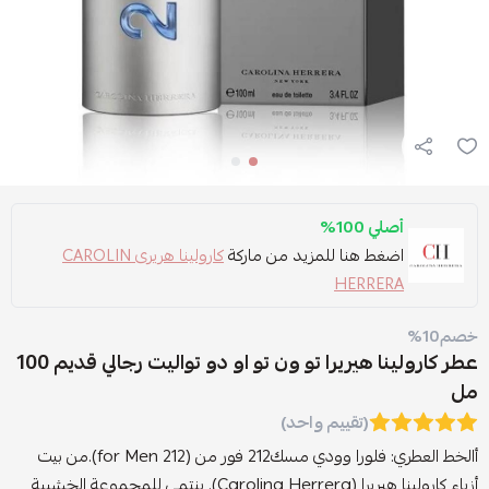
أصلي 100%
اضغط هنا للمزيد من ماركة
كارولينا هريرى CAROLIN
HERRERA
خصم10%
عطر كارولينا هيريرا تو ون تو او دو تواليت رجالي قديم 100
مل
(تقييم واحد)
أالخط العطري: فلورا وودي مسك212 فور من (212 for Men).من بيت
أزياء كارولينا هيريرا (Carolina Herrera). ينتمي للمجموعة الخشبية