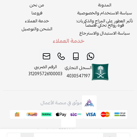
المدونة
من نحن
سياسة الاستخدام والخصوصية
فروعنا
تأثير العطور على المزاج والذكريات:
خدمة العملاء
قوة روائح تحكي قصصاً
الشحن والتوصيل
سياسة الاستبدال والاسترجاع
خدمة العملاء
الرقم الضريبي
السجل التجاري
312095726100003
4030547197
موثّق في منصة الأعمال
الحقوق محفوظة | 2026
روائح الجمال