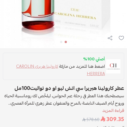
أصلي 100%
اضغط هنا للمزيد من ماركة
كارولينا هريرى CAROLIN
HERRERA
عطر كارولينا هيريرا سي اتش ليو او دو تواليت100مل
سيصطحبك هذا العطر في رحلة عبر الحواس، ليلخّص لك رومانسية الحياة
وروح أيام الصيف النابضة بالمرح والعنفوان عطر زهري للمرأة العصري...
قراءة المزيد
309.35
578.60