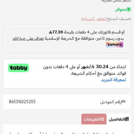
السعر شامل الضريبه
متوفر
تصنيف المنتج:
العطور النسائية
رقم الموديل
865316325205
التفاصيل
التقييمات