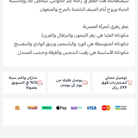
سيصطحبك هذا العطر في رحلة عبر الحواس، ليلخّص لك رومانسية
الحياة وروح أيام الصيف النابضة بالمرح والعنفوان
عطر زهري للمرأة العصرية.
مكوناته العليا هي زهر الليمون والبرتقال والفريزيا.
مكوناته المتوسطة هي الورد والياسمين وزنبق الوادي والبنفسج.
مكوناته الأساسية هي رقيب الشمس والقرفة وخشب الصندل
توصيل مجاني
شاركن ولكم نسبة
يوصل طلبك من
للمشتريات فوق
10% في التسويق
يوم الى يومين
399 ريال
بعمولة