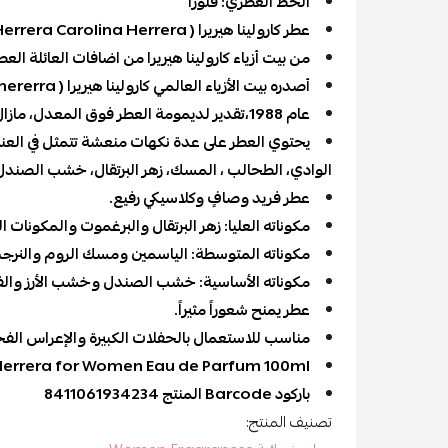
الخط العطري: فلورا
عطر كارولينا هيريرا ( Carolina Herrera Carolina Herrera)
من بيت أزياء كارولينا هيريرا من اضافات العائلة العط
أصدره بيت الأزياء العالمي كارولينا هيريرا ( carolina hererra)
عام 1988،تقدير لديمومة العطر فوق المعدل، مازال بخطوط الانتاج حتى الأن
يحتوي العطر على عدة نكهات منعشة تتمثل في العنب
الوادي، الطحالب ، المسك، زهر البرتقال، خشب الصندل
عطر فريد وصافٍ وكلاسيكي رفيع.
مكوناته العليا: زهر البرتقال والبرغموت والمكونات ا
مكوناته المتوسطة: الياسمين ومسك الروم والنرجس 
مكوناته الأساسية: خشب الصندل وخشب الأرز والفي
عطر يمنح شعوراً مثيراً.
مناسب للاستعمال بالحفلات الكبيرة والإعراس الف
 Herrera for Women Eau de Parfum 100ml
باركود Barcode المنتج 8411061934234
تصنيف المنتج: