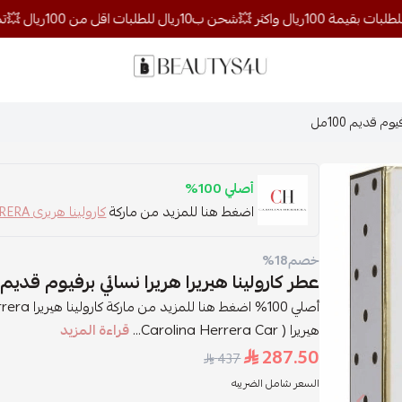
روائح الجمال
م قديم 100مل
أصلي 100%
اضغط هنا للمزيد من ماركة
كارولينا هريرى CAROLIN HERRERA
خصم18%
عطر كارولينا هيريرا هريرا نسائي برفيوم قديم 100مل
هيريرا ( Carolina Herrera Car...
قراءة المزيد
287.50
437
السعر شامل الضريبه