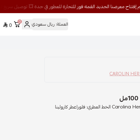
0
العملة:
ريال سعودي
0
أصلي 100% اضغط هنا للمزيد من ماركة كارولينا هيريرا Carolina Herrera الخط العطري: فلوراعطر كارولينا