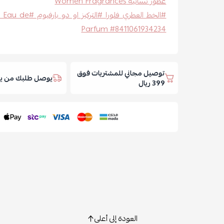
عطور نسائية Women Fragrances
#الخط العطري فل
Parfum #8411061934234
توصيل مجاني للمشتريات فوق
يوصل طلبك من يوم
399 ريال
العودة إلى أعلى