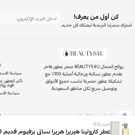
كن أول من يعرف!
اشترك بنشرتنا البريدية ليصلك كل جديد.
ا
روائح الجمال BEAUTYS4U متجر عطور فاخر
سياسة الاست
يقدم عطور نسائية ورجالية أصلية 100٪ مع
تشكيلة عطور حصرية تناسب جميع الأذواق
تأثير العطور ع
قوة روائ
وتوصيل سريع لكل مناطق السعودية.
سياسة الاست
موثّق في منصة الأعمال
خصم18%
عطر كارولينا هيريرا هريرا نسائي برفيوم قديم 100مل