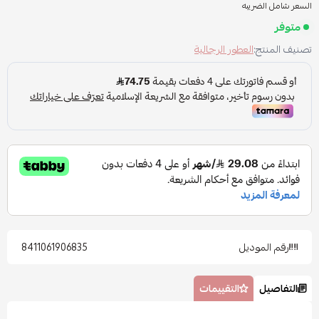
السعر شامل الضريبه
متوفر
تصنيف المنتج:
العطور الرجالية
رقم الموديل
8411061906835
التفاصيل
التقييمات