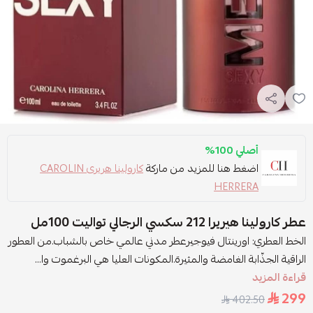
أصلي 100%
اضغط هنا للمزيد من ماركة
كارولينا هريرى CAROLIN
HERRERA
عطر كارولينا هيريرا 212 سكسي الرجالي تواليت 100مل
الخط العطري: اورينتال فيوجيرعطر مدني عالمي خاص بالشباب.من العطور
الراقية الجذّابة الغامضة والمثيرة.المكونات العليا هي البرغموت وا...
قراءة المزيد
299
402.50