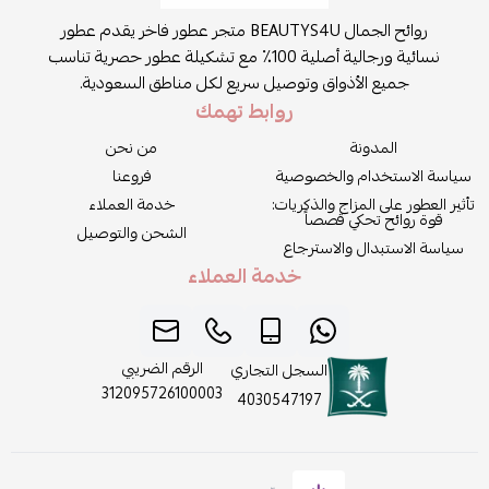
روائح الجمال BEAUTYS4U متجر عطور فاخر يقدم عطور
نسائية ورجالية أصلية 100٪ مع تشكيلة عطور حصرية تناسب
جميع الأذواق وتوصيل سريع لكل مناطق السعودية.
روابط تهمك
المدونة
من نحن
سياسة الاستخدام والخصوصية
فروعنا
تأثير العطور على المزاج والذكريات:
خدمة العملاء
قوة روائح تحكي قصصاً
الشحن والتوصيل
سياسة الاستبدال والاسترجاع
خدمة العملاء
الرقم الضريبي
السجل التجاري
312095726100003
4030547197