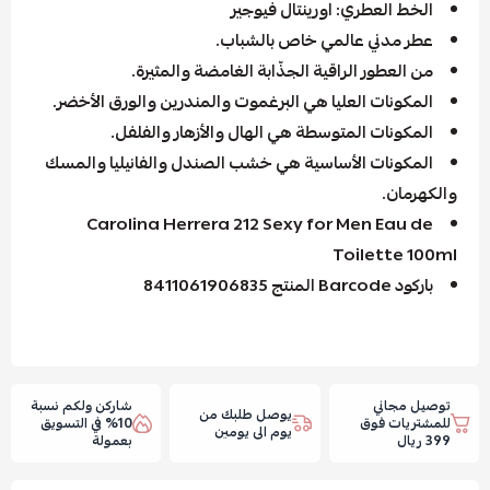
الخط العطري: اورينتال فيوجير
عطر مدني عالمي خاص بالشباب.
من العطور الراقية الجذّابة الغامضة والمثيرة.
المكونات العليا هي البرغموت والمندرين والورق الأخضر.
المكونات المتوسطة هي الهال والأزهار والفلفل.
المكونات الأساسية هي خشب الصندل والفانيليا والمسك
والكهرمان.
Carolina Herrera 212 Sexy for Men Eau de
Toilette 100ml
باركود Barcode المنتج 8411061906835
توصيل مجاني
شاركن ولكم نسبة
يوصل طلبك من
للمشتريات فوق
10% في التسويق
يوم الى يومين
399 ريال
بعمولة