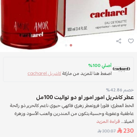
أصلي 100%
اضغط هنا للمزيد من ماركة
كاشريل cacharel
خصم 42.86%
عطر كاشريل امور امور او دو تواليت 100مل
الخط العطري: فلورا فروتعطر زهري فاكهي حيوي ناعم كالحرير.ذو رائحة
عاطفية وعفوية وحسية.يتكون من المندرين والعنب الأسود وزهرة
الميلا...
قراءة المزيد
230
300.87