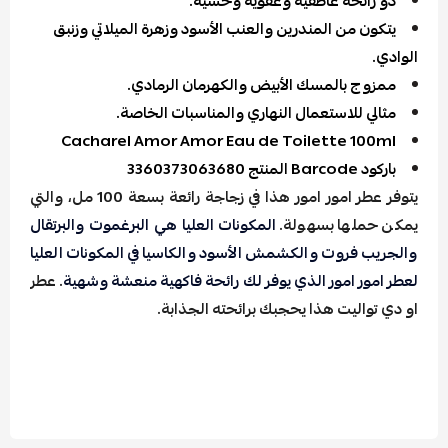
ذو رائحة عاطفية وعفوية وحسية.
يتكون من المندرين والعنب الأسود وزهرة الميلاتي وزنبق
الوادي.
ممزوج بالمسك الأبيض والكهرمان الرمادي.
مثالي للاستعمال النهاري والمناسبات الخاصة.
Cacharel Amor Amor Eau de Toilette 100ml
باركود Barcode المنتج 3360373063680
يتوفر عطر امور امور هذا في زجاجة رائعة بسعة 100 مل، والتي
يمكن حملها بسهولة.
المكونات العليا هي البرغموت والبرتقال
والجريب فروت والكشمش الأسود والكاسيا في المكونات العليا
لعطر امور امور الذي يوفر لك رائحة فاكهية منعشة وشهية
. عطر
او دي تواليت هذا يحجبك برائحته الجذابة.