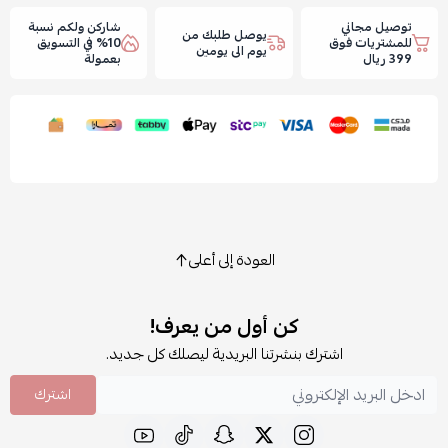
توصيل مجاني
شاركن ولكم نسبة
يوصل طلبك من
للمشتريات فوق
10% في التسويق
يوم الى يومين
399 ريال
بعمولة
العودة إلى أعلى
كن أول من يعرف!
اشترك بنشرتنا البريدية ليصلك كل جديد.
اشترك