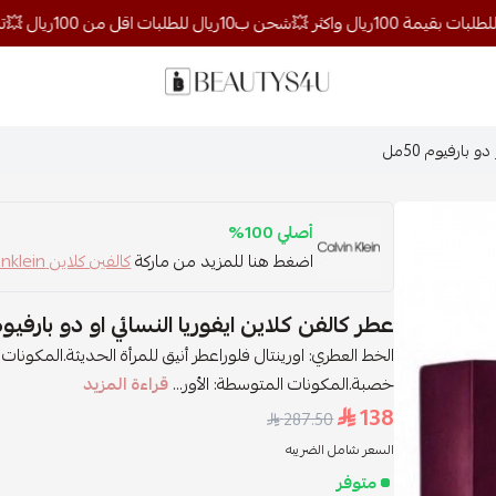
روائح الجمال
 بارفيوم 50مل
أصلي 100%
اضغط هنا للمزيد من ماركة
كالفين كلاين calvinklein
عطر كالفن كلاين ايفوريا النسائي او دو بارفيوم 50
الخط العطري: اورينتال فلوراعطر أنيق للمرأة الحديثة.المكونات 
خصبة.المكونات المتوسطة: الأور...
قراءة المزيد
138
287.50
السعر شامل الضريبه
متوفر