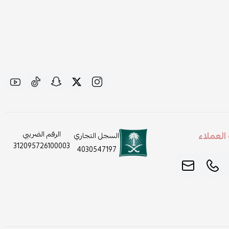
لعملاء
الرقم الضريبي
السجل التجاري
312095726100003
4030547197