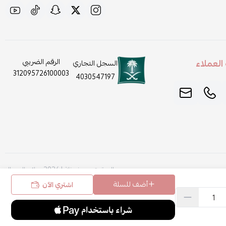
لعملاء
الرقم الضريبي
السجل التجاري
312095726100003
4030547197
الحقوق محفوظة | 2026
روائح الجمال
أضف للسلة
اشتري الآن