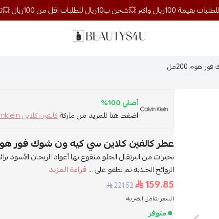
روائح الجمال
ر هوم 200مل
أصلي 100%
اضغط هنا للمزيد من ماركة
كالفين كلاين calvinklein
عطر كالفين كلاين سي كيه ون شوك فور هوم 200
بحيرات من البرتقال الحلو منقوع بها أعواد الريحان الأسود ب
الروائح الخلابة ثم تطفو على ...
قراءة المزيد
159.85
221.52
السعر شامل الضريبه
متوفر