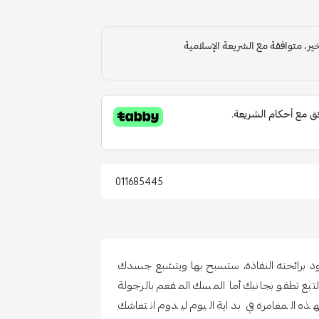
011685445
أسود برائحته النفاذة، ستسبح بها ويتشبع جسدك
لتبغ تطفو بجانبك أما المسك المفعم بالرجولة
 المغامرة في بداية اليوم ليدوم انتعاشك