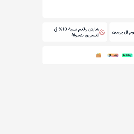
شاركن ولكم نسبة 10% في
 الى يومين
التسويق بعمولة