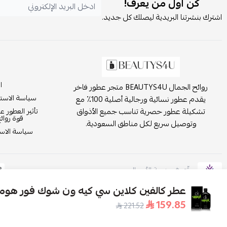
كن أول من يعرف!
اشترك بنشرتنا البريدية ليصلك كل جديد.
ا
روائح الجمال BEAUTYS4U متجر عطور فاخر
سياسة الاست
يقدم عطور نسائية ورجالية أصلية 100٪ مع
تشكيلة عطور حصرية تناسب جميع الأذواق
تأثير العطور ع
قوة روائ
وتوصيل سريع لكل مناطق السعودية.
سياسة الاست
موثّق في منصة الأعمال
عطر كالفين كلاين سي كيه ون شوك فور هوم 200م
159.85
221.52