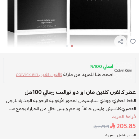
أصلي 100%
اضغط هنا للمزيد من ماركة
كالفين كلاين calvinklein
عطر كالفين كلاين مان او دو تواليت رجالي 100مل
الخط العطري: وودي سبايسيمن العطور الأيقونية الرجولية الجذابة للرجل
العصري.كلاسيكي وليس خانقاً، وناعم وليس خالٍ من الحرارة.يجمع م...
قراءة المزيد
205.85
271.11
السعر شامل الضريبه