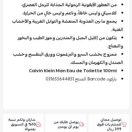
من العطور الأيقونية الرجولية الجذابة للرجل العصري.
كلاسيكي وليس خانقاً، وناعم وليس خالٍ من الحرارة.
يجمع ما بين العذوبة المنعشة والتوابل الغريبة والأخشاب
الغنية.
يتكون من إكليل الجبل والمندرين وجوز الطيب والبخور
والنعناع.
ممزوج بخشب السرو والبرغموت وورق البنفسج وخشب
الصندل والكهرمان والمسك.
Calvin Klein Man Eau de Toilette 100ml
باركود Barcode المنتج 031655644851
توصيل مجاني
شاركن ولكم نسبة
يوصل طلبك من
للمشتريات فوق
10% في التسويق
يوم الى يومين
399 ريال
بعمولة