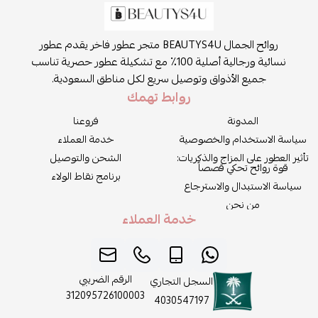
روائح الجمال BEAUTYS4U متجر عطور فاخر يقدم عطور
نسائية ورجالية أصلية 100٪ مع تشكيلة عطور حصرية تناسب
جميع الأذواق وتوصيل سريع لكل مناطق السعودية.
روابط تهمك
المدونة
فروعنا
سياسة الاستخدام والخصوصية
خدمة العملاء
تأثير العطور على المزاج والذكريات:
الشحن والتوصيل
قوة روائح تحكي قصصاً
برنامج نقاط الولاء
سياسة الاستبدال والاسترجاع
من نحن
خدمة العملاء
الرقم الضريبي
السجل التجاري
312095726100003
4030547197