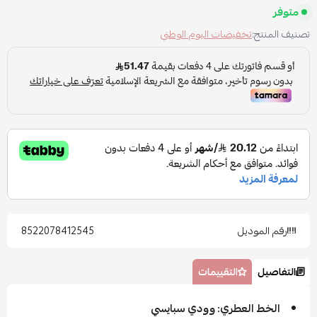
متوفر
تصنيف المنتج:
تخفيضات اليوم الوطني
رقم الموديل
8522078412545
التفاصيل
التقييمات
الخط العطري: وودي سبايسي