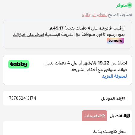
متوفر
تصنيف المنتج:
العطور الرجالية
رقم الموديل
737052413174
التفاصيل
التقييمات
عطر لاكوست بلانك