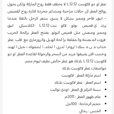
عطر او دو لاكوست L.12.12 لا يخطف فقط روح الماركة ولكن يحول
روائح العطر الى حالات مزاجية ومشاعر مجردة لاثارة روح القميص
– انيق، فاخر ومميز بشكل لا ينسى. يشعر الرجل بالثقة عندما
يرتدي قميص بولو لاكوست L.12.12 الكلاسيكي. انيق
ومميز ومنعش مثل قميص البولو. يفتتح العطر برائحة الجريب
فروت المنعشة والمغلفة برائحة الهيل والروزماري مع قلب عطر
جذاب من مسك الروم الدرني. الجلد، الشمواه، نجيل الهند
وخشب الارز يضيفوا مزيد من السحر والرجولة لقاعدة العطر. او دو
لاكوست L.12.12 بلانك هو عطر خالص نظيف ليوم مميز.
مواصفات عطر لاكوست بلانك
اسم ماركة العطر : لاكوست
اسم العطر : عطر لاكوست بلانك
نسبة التركيز في العطر : اودي تواليت
عام ظهور العطر : 2011م
حجم الزجاجة : 100مل
الجنس : رجالي