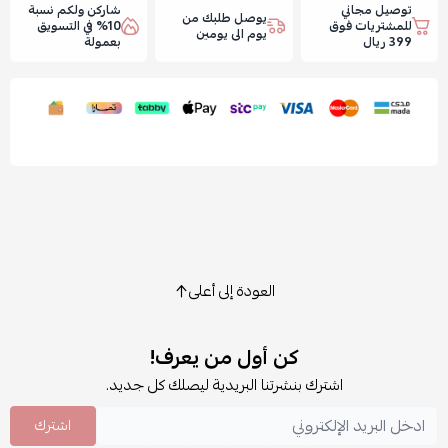
توصيل مجاني
شاركن ولكم نسبة
يوصل طلبك من
للمشتريات فوق
10% في التسويق
يوم الى يومين
399 ريال
بعمولة
العودة إلى أعلى
كن أول من يعرف!
اشترك بنشرتنا البريدية ليصلك كل جديد.
اشترك