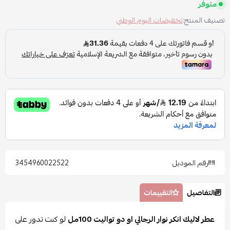
متوفر
تصنيف المنتج:
تخفيضات اليوم الوطني
رقم الموديل
3454960022522
التفاصيل
التقييمات
عطر لاليك انكر نوار الرجالي او دو تواليت 100مل
لو كنت تدور على