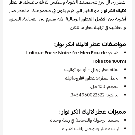
عطر رجالي يبرز شخصيتك القوية ويعكس ثقتك بنفسك، فـ
عطر
لاليك انكر نوار
هو الخيار اللي لازم يكون في مجموعتك. هالعطر صار
أيقونة بين
أفضل العطور الرجالية
لأنه يجمع بين الفخامة، العمق،
والجاذبية في تركيبة عطر ما تتكرر.
مواصفات عطر لاليك انكر نوار:
الاسم:
Lalique Encre Noire for Men Eau de
.
Toilette 100ml
الفئة: عطر رجالي – أو دو تواليت.
الخط العطري:
عطور #اروماتيك
الحجم: 100 مل.
الباركود: 3454960022522.
مميزات عطر لاليك انكر نوار :
يجسد الرجولة والفخامة في رشة وحدة.
ثبات ممتاز وفوحان يلفت الانتباه.