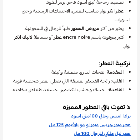
تصميم زجاجة أنيق أسود فاخر، يرمز للقوة.
عطر انكر نوار
مناسب للعمل، الاجتماعات الرسمية وحتى
السهرات.
يعتبر من أكثر
عروض العطور
طلباً للرجال في السعودية.
كثير يعرفونه باسم
encre noire عطر
أو ببساطة
لاليك انكر
نوار
.
تركيبة العطر:
المقدمة
: نفحات السرو، منعشة وأنيقة.
القلب
: رائحة الفيتيفر العميقة اللي تعطي العطر شخصية قوية.
القاعدة
: المسك وخشب الكشمير، لمسة دافئة تعزز فخامته.
لا تفوت باقي العطور المميزة
برادا انتنس رجالي 100ملي اسود
عطر ديور جريس ديور او دو بارفيوم 125 مل
عطر ليل ملكي للرجال 100 مل