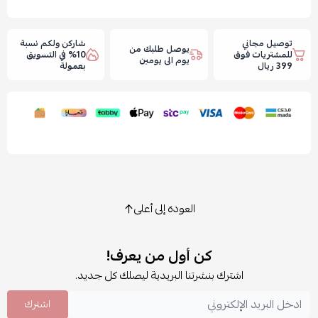
توصيل مجاني
شاركن ولكم نسبة
يوصل طلبك من
للمشتريات فوق
10% في التسويق
يوم الى يومين
399 ريال
بعمولة
العودة إلى أعلى
كن أول من يعرف!
اشترك بنشرتنا البريدية ليصلك كل جديد.
اشترك