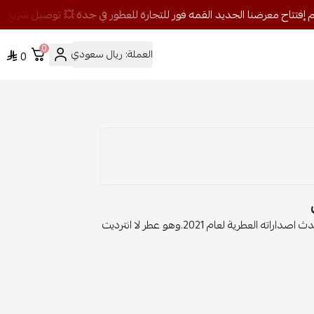
0
العملة:
ريال سعودي
0
بيت الأزياء الفرنسي جيفنشي Givenchy .يعلن عن وصول أحدث اصداراته العطرية لعام 2021.وهو عطر لا انترديت