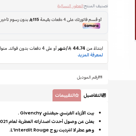
تصنيف المنتج:
العطور النسائية
رقم الموديل
التفاصيل
التقييمات
بيت الأزياء الفرنسي جيفنشي Givenchy .
يعلن عن وصول أحدث اصداراته العطرية لعام 2021.
وهو عطر لا انترديت روج L’Interdit Rouge.