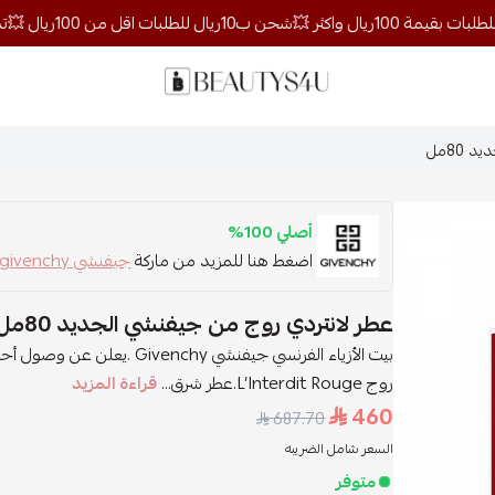
روائح الجمال
80مل
أصلي 100%
اضغط هنا للمزيد من ماركة
جيفنشي givenchy
عطر لانتردي روج من جيفنشي الجديد 80مل
روج L’Interdit Rouge.عطر شرق...
قراءة المزيد
460
687.70
السعر شامل الضريبه
متوفر