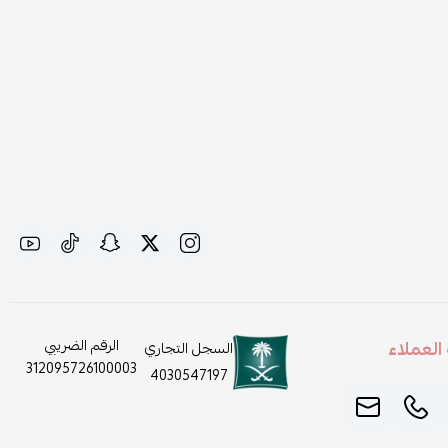
لعملاء
الرقم الضريبي
السجل التجاري
312095726100003
4030547197