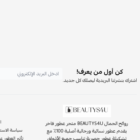
كن أول من يعرف!
اشترك بنشرتنا البريدية ليصلك كل جديد.
ا
روائح الجمال BEAUTYS4U متجر عطور فاخر
سياسة الاست
يقدم عطور نسائية ورجالية أصلية 100٪ مع
تشكيلة عطور حصرية تناسب جميع الأذواق
تأثير العطور ع