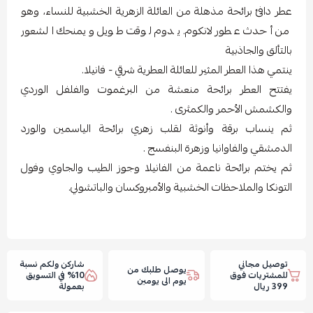
عطر دافئ برائحة مذهلة من العائلة الزهرية الخشبية للنساء، وهو
من أحدث عطور لانكوم. يدوم لوقت طويل ويمنحك الشعور
بالتألق والجاذبية
ينتمي هذا العطر المثير للعائلة العطرية شرقي - فانيلا.
يفتتح العطر برائحة منعشة من البرغموت والفلفل الوردي
والكشمش الأحمر والكمثرى .
ثم ينساب برقة وأنوثة لقلب زهري برائحة الياسمين والورد
الدمشقي والفاوانيا وزهرة البنفسج .
ثم يختم برائحة ناعمة من الفانيلا وجوز الطيب والجاوي وفول
التونكا والملاحظات الخشبية والأمبروكسان والباتشولي.
توصيل مجاني
شاركن ولكم نسبة
يوصل طلبك من
للمشتريات فوق
10% في التسويق
يوم الى يومين
399 ريال
بعمولة