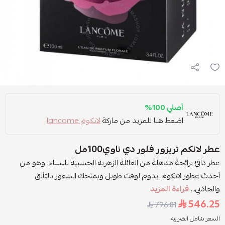
أصلي 100%
اضغط هنا للمزيد من ماركة
لانكوم lancome
عطر لانكم تريزور فلور دي ناوي100مل
عطر دافئ برائحة مذهلة من العائلة الزهرية الخشبية للنساء، وهو من
أحدث عطور لانكوم. يدوم لوقت طويل ويمنحك الشعور بالتألق
والجاذبي...
قراءة المزيد
546.25
796.81
السعر شامل الضريبه